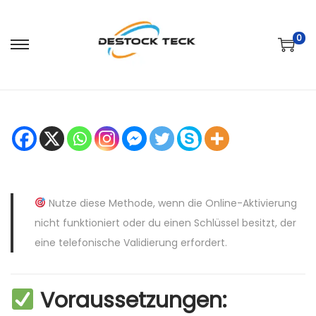
0
P
P
a
a
s
s
s
s
e
e
r
r
à
a
l
u
Nutze diese Methode, wenn die Online-Aktivierung
a
c
nicht funktioniert oder du einen Schlüssel besitzt, der
n
o
eine telefonische Validierung erfordert.
a
n
v
t
i
e
Voraussetzungen:
g
n