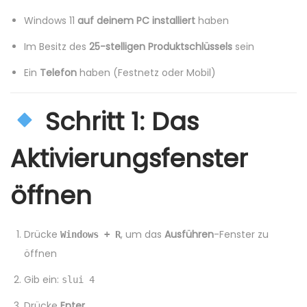
a
u
Windows 11
auf deinem PC installiert
haben
t
Im Besitz des
25-stelligen Produktschlüssels
sein
i
o
Ein
Telefon
haben (Festnetz oder Mobil)
n
Schritt 1: Das
Aktivierungsfenster
öffnen
Drücke
, um das
Ausführen
-Fenster zu
Windows + R
öffnen
Gib ein:
slui 4
Drücke
Enter