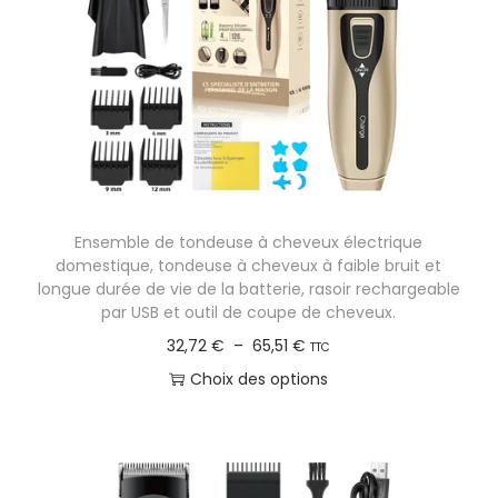
a
u
t
i
o
n
Ensemble de tondeuse à cheveux électrique
domestique, tondeuse à cheveux à faible bruit et
longue durée de vie de la batterie, rasoir rechargeable
par USB et outil de coupe de cheveux.
P
32,72
€
–
65,51
€
TTC
l
Choix des options
a
C
g
e
e
p