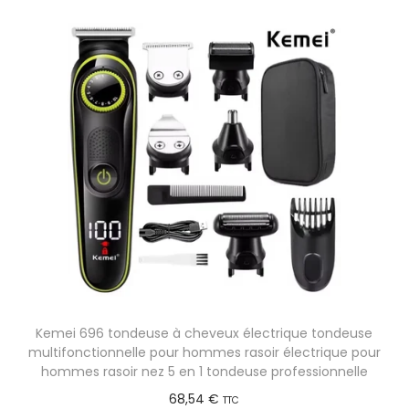
6
v
e
5
a
p
,
r
r
5
i
o
1
a
d
t
u
€
i
i
o
t
n
a
s
p
.
l
L
u
e
s
Kemei 696 tondeuse à cheveux électrique tondeuse
s
i
multifonctionnelle pour hommes rasoir électrique pour
o
e
hommes rasoir nez 5 en 1 tondeuse professionnelle
p
u
68,54
€
TTC