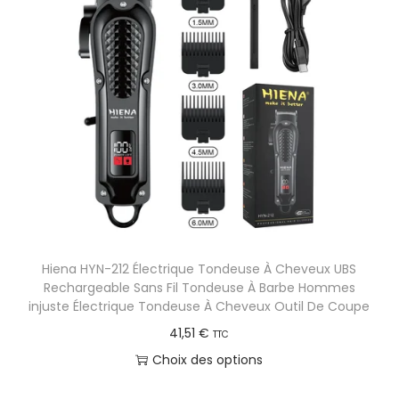
d
r
e
o
p
d
r
u
i
i
x
t
a
:
p
3
l
2
u
,
s
Hiena HYN-212 Électrique Tondeuse À Cheveux UBS
7
i
Rechargeable Sans Fil Tondeuse À Barbe Hommes
2
e
injuste Électrique Tondeuse À Cheveux Outil De Coupe
u
41,51
€
TTC
€
r
Choix des options
à
s
C