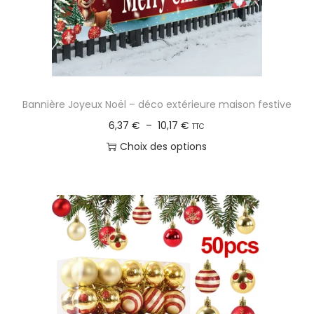
Bannière Joyeux Noël – déco extérieure maison festive
P
6,37
€
–
10,17
€
TTC
l
Choix des options
a
C
g
e
e
p
d
r
e
o
p
d
r
u
i
i