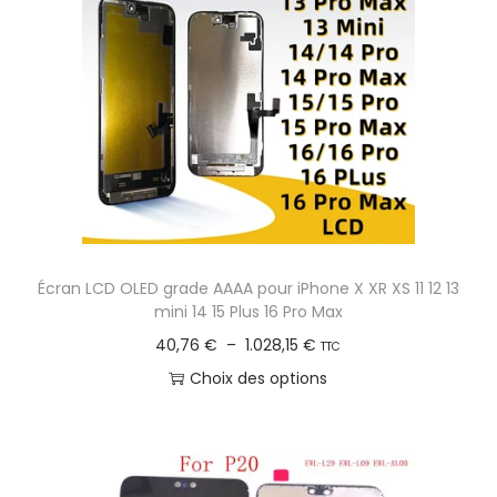
p
d
r
u
i
i
x
t
a
:
p
4
l
7
u
,
s
Écran LCD OLED grade AAAA pour iPhone X XR XS 11 12 13
5
i
mini 14 15 Plus 16 Pro Max
4
e
P
40,76
€
–
1.028,15
€
TTC
u
l
Choix des options
€
r
a
C
à
s
g
e
5
v
e
p
9
a