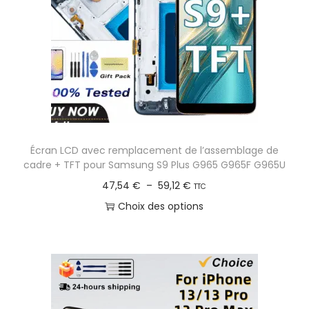
a
u
t
i
o
n
Écran LCD avec remplacement de l’assemblage de
cadre + TFT pour Samsung S9 Plus G965 G965F G965U
P
47,54
€
–
59,12
€
TTC
l
Choix des options
a
C
g
e
e
p
d
r
e
o