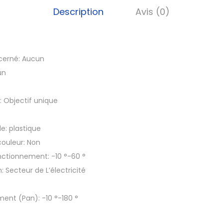
H
Description
Avis (0)
D
W
i
cerné:
Aucun
f
un
i
M
s:
Objectif unique
o
n
le:
plastique
i
couleur:
Non
t
nctionnement:
-10 °-60 °
e
n:
Secteur de L’électricité
u
r
ent (Pan):
-10 °-180 °
I
n