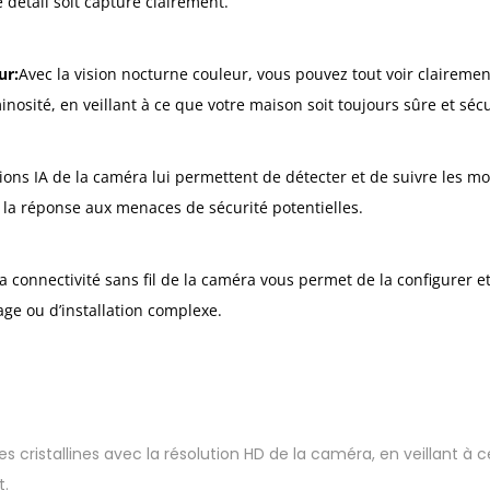
 détail soit capturé clairement.
d
e
ur:
Avec la vision nocturne couleur, vous pouvez tout voir clairem
S
inosité, en veillant à ce que votre maison soit toujours sûre et séc
u
r
v
tions IA de la caméra lui permettent de détecter et de suivre les m
e
 et la réponse aux menaces de sécurité potentielles.
i
l
a connectivité sans fil de la caméra vous permet de la configurer et 
l
age ou d’installation complexe.
a
n
c
e
 cristallines avec la résolution HD de la caméra, en veillant à 
t.