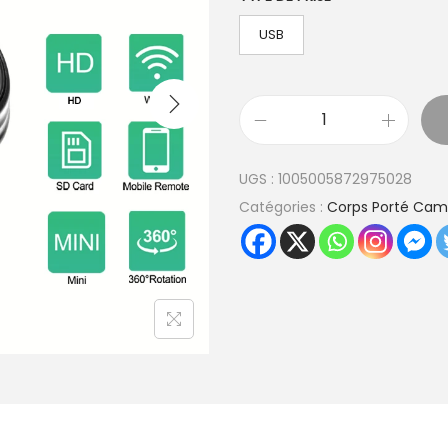
USB
q
u
UGS :
1005005872975028
a
Catégories :
Corps Porté Cam
n
t
i
t
é
d
e
A
9