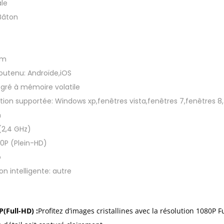
le
t
Bâton
e
l
l
0m
i
soutenu:
Androïde,iOS
g
tégré à mémoire volatile
e
tion supportée:
Windows xp,fenêtres vista,fenêtres 7,fenêtres 8,
n
m
t
(2,4 GHz)
C
0P (Plein-HD)
a
o
m
n intelligente:
autre
é
r
a
P(Full-HD) :
Profitez d’images cristallines avec la résolution 1080P 
s