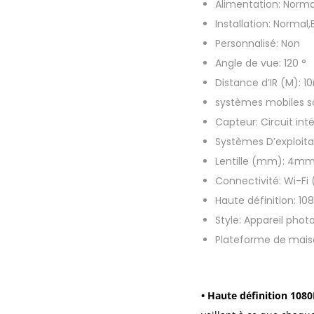
Alimentation:
Norma
Installation:
Normal,
Personnalisé:
Non
Angle de vue:
120 °
Distance d’IR (M):
1
systèmes mobiles 
Capteur:
Circuit in
Systèmes D’exploita
Lentille (mm):
4m
Connectivité:
Wi-Fi 
Haute définition:
108
Style:
Appareil phot
Plateforme de maiso
• Haute définition 1080