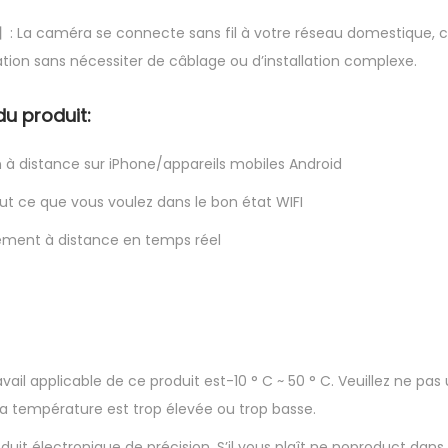
】: La caméra se connecte sans fil à votre réseau domestique, ce 
isation sans nécessiter de câblage ou d’installation complexe.
du produit:
on à distance sur iPhone/appareils mobiles Android
ut ce que vous voulez dans le bon état WIFI
nnement à distance en temps réel
vail applicable de ce produit est-10 ° C ~ 50 ° C. Veuillez ne pas 
a température est trop élevée ou trop basse.
oduit électronique de précision. S’il vous plaît ne noproduct da