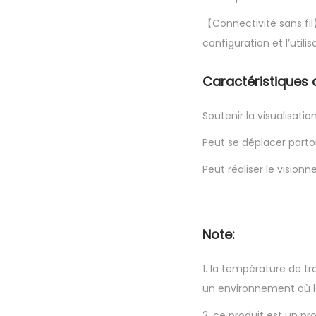
【Connectivité sans fil
configuration et l’util
Caractéristiques 
Soutenir la visualisati
Peut se déplacer parto
Peut réaliser le visio
Note:
1. la température de tra
un environnement où l
2. ce produit est un pr