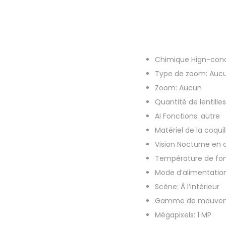
Chimique Hign-con
Type de zoom:
Auc
Zoom:
Aucun
Quantité de lentille
AI Fonctions:
autre
Matériel de la coquil
Vision Nocturne en 
Température de fo
Mode d’alimentatio
Scène:
À l’intérieur
Gamme de mouvem
Mégapixels:
1 MP