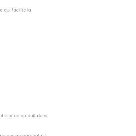
qui facilite la
utiliser ce produit dans
ns un environnement où