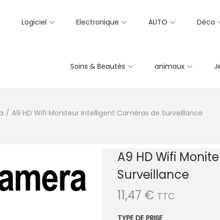
Logiciel
Electronique
AUTO
Déco
Soins & Beautés
animaux
J
a
/
A9 HD Wifi Moniteur Intelligent Caméras de Surveillance
A9 HD Wifi Monite
Surveillance
11,47
€
TTC
TYPE DE PRISE