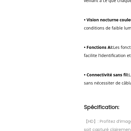
veillant à ce que chaque
• Vision nocturne coule
conditions de faible lum
• Fonctions AI:
Les fonc
facilite l’identification
• Connectivité sans fil:
L
sans nécessiter de câbl
Spécification:
【HD】: Profitez d’images
soit capturé clairemen