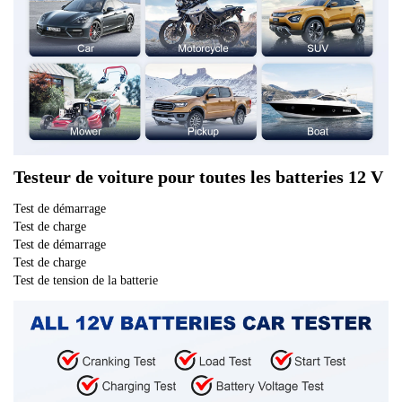
n
c
h
e
S
O
H
Testeur de voiture pour toutes les batteries 12 V
S
Test de démarrage
O
Test de charge
C
Test de démarrage
a
Test de charge
Test de tension de la batterie
n
a
l
y
s