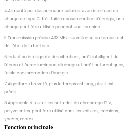
p
4.Alimenté par des panneaux solaires, avec interface de
a
charge de type C, très faible consommation d’énergie, une
c
charge peut être utilisée pendant une semaine
i
t
5.Transmission précise 433 MHz, surveillance en temps réel
é
de l’état de la batterie
d
6.Induction intelligente des vibrations, arrêt intelligent de
e
l’écran et écran lumineux, allumage et arrêt automatiques,
b
faible consommation d’énergie
a
7.Algorithme breveté, plus le temps est long, plus il est
t
précis.
t
e
8.Applicable à toutes les batteries de démarrage 12 V,
r
polyvalentes, peut être utilisé dans les voitures, camions,
i
yachts, motos
e
Fonction principale