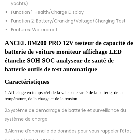
yachts)
R
Function 1:
Health/Charge Display
O
Function 2:
Battery/Cranking/Voltage/Charging Test
1
Features:
Waterproof
2
V
ANCEL BM200 PRO 12V testeur de capacité de 
t
batterie de voiture moniteur affichage LED 
e
étanche SOH SOC analyseur de santé de 
s
batterie outils de test automatique
t
Caractéristiques
e
u
1.Affichage en temps réel de la valeur de santé de la batterie, de la 
température, de la charge et de la tension
r
d
2.Système de démarrage de batterie et surveillance du
e
système de charge
c
3.Alarme d’anomalie de données pour vous rappeler l’état
a
de la batterie à temps