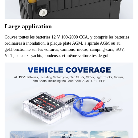
r
L
E
Large application
D
Couvre toutes les batteries 12 V 100-2000 CCA, y compris les batteries 
a
ordinaires à inondation, à plaque plate AGM, à spirale AGM ou au 
f
gel.Fonctionne sur les voitures, camions, motos, camping-cars, SUV, 
f
VTT, bateaux, yachts, tondeuses et même voiturettes de golf.
i
c
h
a
g
e
é
t
a