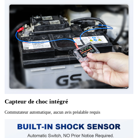
e
u
r
d
e
s
a
n
t
é
d
e
Capteur de choc intégré
b
Commutateur automatique, aucun avis préalable requis
a
t
t