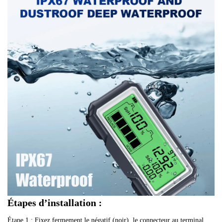
a
u
t
o
m
a
t
i
q
u
e
Étapes d’installation :
Étape 1 : Fixez fermement le négatif (noir), le connecteur au terminal 