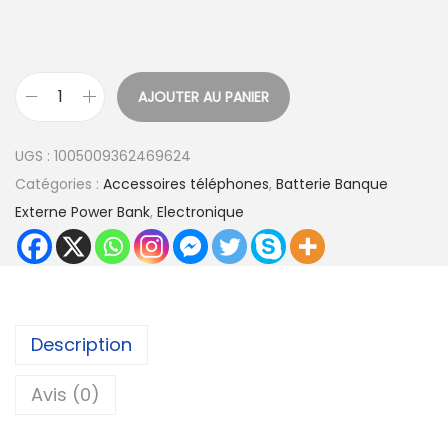
:
1
9
AJOUTER AU PANIER
,
q
4
u
UGS :
1005009362469624
1
a
Catégories :
Accessoires téléphones
,
Batterie Banque
n
Externe Power Bank
,
Electronique
€
t
à
i
5
t
3
é
,
d
Description
5
e
8
B
Avis (0)
a
€
t