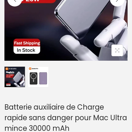
a
u
t
i
o
n
Batterie auxiliaire de Charge
rapide sans danger pour Mac Ultra
mince 30000 mAh