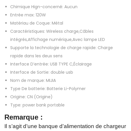
Chimique Hign-concerné:
Aucun
t
Entrée max:
120W
e
Matériau de Coque:
Métal
r
Caractéristiques:
Wireless charge,Câbles
i
intégrés,Affichage numérique,Avec lampe LED
e
Supporte la technologie de charge rapide:
Charge
a
rapide dans les deux sens
u
Interface D’entrée:
USB TYPE C,Éclairage
x
Interface de Sortie:
double usb
i
Nom de marque:
MIJIA
l
Type De batterie:
Batterie Li-Polymer
i
Origine:
CN (Origine)
a
Type:
power bank portable
i
r
Remarque :
e
Il s’agit d’une banque d’alimentation de chargeur
d