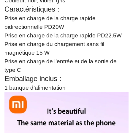
Couleur: noir, violet. gris
s
Caractéristiques :
d
Prise en charge de la charge rapide
a
bidirectionnelle PD20W
n
Prise en charge de la charge rapide PD22.5W
g
Prise en charge du chargement sans fil
e
magnétique 15 W
r
Prise en charge de l’entrée et de la sortie de
p
type C
o
Emballage inclus :
u
1 banque d’alimentation
r
M
a
c
U
l