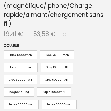
(magnétique/iphone/Charge
rapide/aimant/chargement sans
fil)
P
19,41
€
–
53,58
€
TTC
l
COULEUR
a
g
Black 10000mAh
Black 30000mAh
e
d
Black 50000mAh
Grey 10000mAH
e
Grey 30000mAH
Grey 50000mAH
p
r
Magnetic Ring
Purple 10000mAH
i
x
Purple 30000mAh
Purple 50000mAh