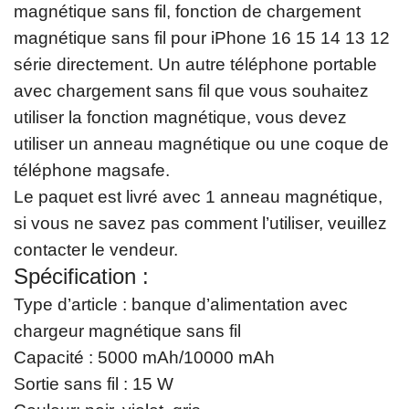
magnétique sans fil, fonction de chargement
e
magnétique sans fil pour iPhone 16 15 14 13 12
C
série directement. Un autre téléphone portable
h
avec chargement sans fil que vous souhaitez
a
utiliser la fonction magnétique, vous devez
r
utiliser un anneau magnétique ou une coque de
g
téléphone magsafe.
e
Le paquet est livré avec 1 anneau magnétique,
r
si vous ne savez pas comment l’utiliser, veuillez
a
contacter le vendeur.
p
Spécification :
i
Type d’article : banque d’alimentation avec
d
e
chargeur magnétique sans fil
s
Capacité : 5000 mAh/10000 mAh
a
Sortie sans fil : 15 W
n