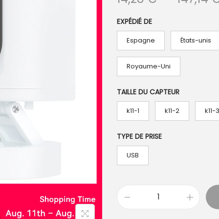
EXPÉDIÉ DE
Espagne
États-unis
Royaume-Uni
TAILLE DU CAPTEUR
k11-1
k11-2
k11-
TYPE DE PRISE
USB
q
u