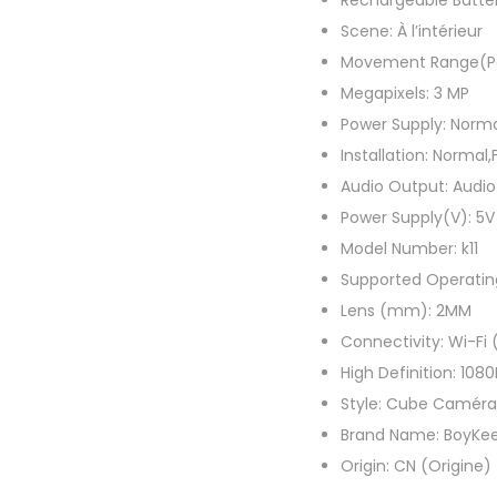
Rechargeable Batte
Scene:
À l’intérieur
Movement Range(P
Megapixels:
3 MP
Power Supply:
Norm
Installation:
Normal,
Audio Output:
Audio
Power Supply(V):
5V
Model Number:
k11
Supported Operatin
Lens (mm):
2MM
Connectivity:
Wi-Fi 
High Definition:
1080
Style:
Cube Caméra
Brand Name:
BoyKe
Origin:
CN (Origine)