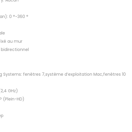
ry:
Aucun
u
r
an):
0 °-360 °
a
n
ale
i
Fixé au mur
m
 bidirectionnel
a
u
x
g Systems:
fenêtres 7,système d’exploitation Mac,fenêtres 10
d
e
(2,4 GHz)
c
P (Plein-HD)
o
m
ep
p
a