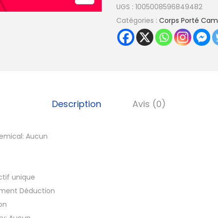
UGS :
1005008596849482
a
Catégories :
Corps Porté Cam
n
t
i
t
é
d
Description
Avis (0)
e
C
a
emical:
Aucun
m
é
r
tif unique
a
ment Déduction
p
on
o