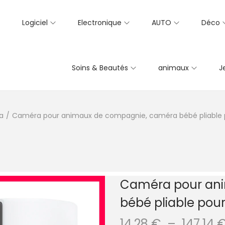
Logiciel
Electronique
AUTO
Déco
Soins & Beautés
animaux
J
a
/
Caméra pour animaux de compagnie, caméra bébé pliable po
Caméra pour an
bébé pliable pour
14,28
€
–
147,14