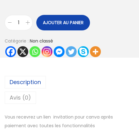
AJOUTER AU PANIER
q
u
Catégorie :
Non classé
a
n
t
i
t
Description
é
d
Avis (0)
e
C
Vous recevrez un lien invitation pour canva aprés
a
paiement avec toutes les fonctionnalités
n