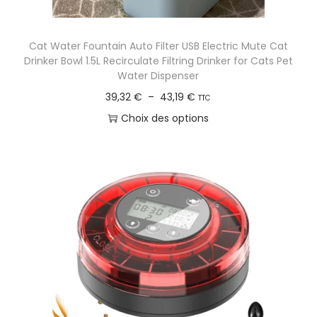
Cat Water Fountain Auto Filter USB Electric Mute Cat
Drinker Bowl 1.5L Recirculate Filtring Drinker for Cats Pet
Water Dispenser
P
39,32
€
–
43,19
€
TTC
l
Choix des options
a
C
g
e
e
p
d
r
e
o
p
d
r
u
i
i
x
t
a