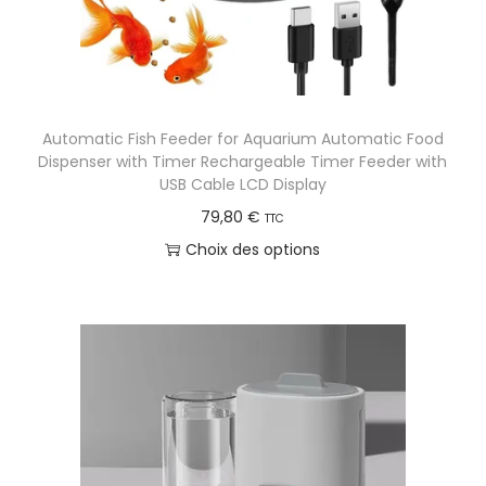
:
p
3
l
9
u
,
s
Automatic Fish Feeder for Aquarium Automatic Food
3
i
Dispenser with Timer Rechargeable Timer Feeder with
2
e
USB Cable LCD Display
u
79,80
€
TTC
€
r
Choix des options
à
s
C
4
v
e
3
a
p
,
r
r
1
i
o
9
a
d
t
u
€
i