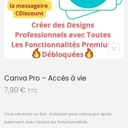
a
u
t
i
o
n
Canva Pro – Accés à vie
7,90
€
TTC
Vous recevrez un lien invitation pour canva pro aprés
paiement avec toutes les fonctionnalités