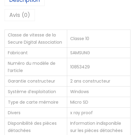
é
d
Avis (0)
e
C
Classe de vitesse de la
‎Classe 10
a
Secure Digital Association
r
Fabricant
‎SAMSUNG
t
Numéro du modèle de
e
‎10853429
l’article
m
i
Garantie constructeur
‎2 ans constructeur
c
Système d’exploitation
‎Windows
r
Type de carte mémoire
‎Micro SD
o
Divers
‎x ray proof
s
d
Disponibilité des pièces
‎Information indisponible
détachées
sur les pièces détachées
S