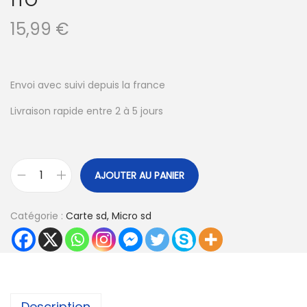
1TO
15,99
€
Envoi avec suivi depuis la france
Livraison rapide entre 2 à 5 jours
AJOUTER AU PANIER
q
u
Catégorie :
Carte sd, Micro sd
a
n
t
i
t
Description