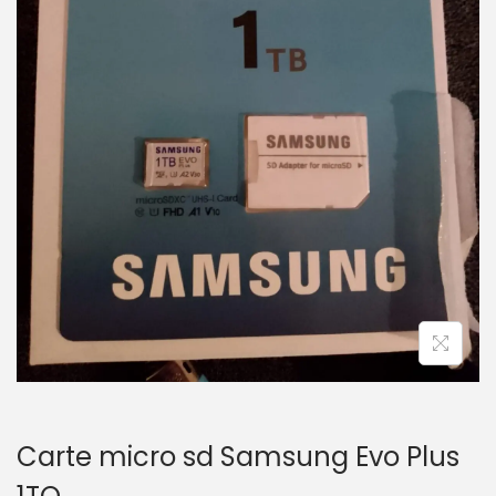
a
u
t
i
o
n
Carte micro sd Samsung Evo Plus