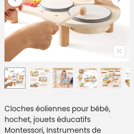
a
u
t
i
o
n
Cloches éoliennes pour bébé,
hochet, jouets éducatifs
Montessori, Instruments de