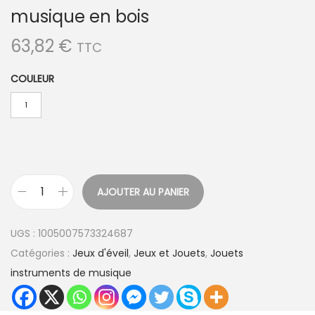
musique en bois
63,82
€
TTC
COULEUR
1
AJOUTER AU PANIER
q
u
UGS :
1005007573324687
a
Catégories :
Jeux d'éveil
,
Jeux et Jouets
,
Jouets
n
instruments de musique
t
i