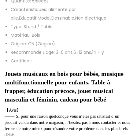
Quantité:
5pièces
n
Caractéristiques:
alimenté par
n
pile,Éducatif,Model,Dessinable,Non électrique
e
Type:
Stand / Table
s
Matériau:
Bois
p
Origine:
CN (Origine)
o
Recommande L’âge:
3-6 ans,6-12 ans,14 + y
u
Certificat:
r
b
Jouets musicaux en bois pour bébés, musique 
é
multifonctionnelle pour enfants, Table à 
b
frapper, éducation précoce, jouet musical 
é
masculin et féminin, cadeau pour bébé
,
【Avis】
h
——- Si pour une raison quelconque vous n’êtes pas satisfait d’un 
o
produit vendu dans notre magasin, n’hésitez pas à nous contacter et nous 
ferons de notre mieux pour résoudre votre problème dans les plus brefs 
c
délais!