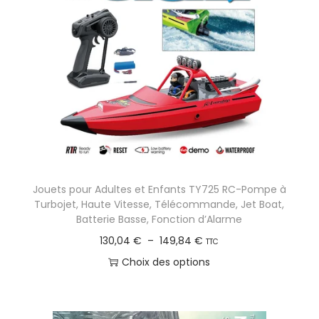
Jouets pour Adultes et Enfants TY725 RC-Pompe à
Turbojet, Haute Vitesse, Télécommande, Jet Boat,
Batterie Basse, Fonction d’Alarme
P
130,04
€
–
149,84
€
TTC
l
Choix des options
a
C
g
e