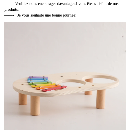
h
——- Veuillez nous encourager davantage si vous êtes satisfait de nos 
e
produits.
——-   Je vous souhaite une bonne journée!
t
,
j
o
u
e
t
s
é
d
u
c
a
t