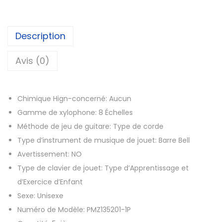
t
é
d
Description
e
C
Avis (0)
l
o
Chimique Hign-concerné:
Aucun
c
Gamme de xylophone:
8 Échelles
h
Méthode de jeu de guitare:
Type de corde
e
Type d’instrument de musique de jouet:
Barre Bell
s
Avertissement:
NO
é
Type de clavier de jouet:
Type d’Apprentissage et
o
d’Exercice d’Enfant
l
Sexe:
Unisexe
i
Numéro de Modèle:
PMZ135201-1P
e