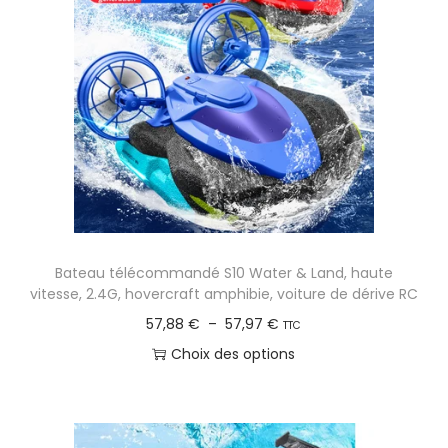
Bateau télécommandé S10 Water & Land, haute
vitesse, 2.4G, hovercraft amphibie, voiture de dérive RC
P
57,88
€
–
57,97
€
TTC
l
Choix des options
a
C
g
e
e
p