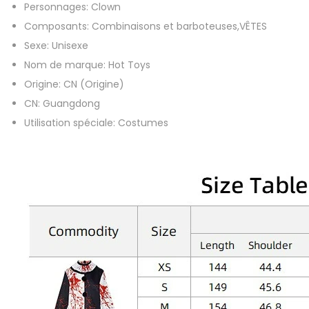
Personnages:
Clown
t
Composants:
Combinaisons et barboteuses,VÊTES
e
Sexe:
Unisexe
r
Nom de marque:
Hot Toys
r
Origine:
CN (Origine)
i
CN:
Guangdong
f
Utilisation spéciale:
Costumes
e
r