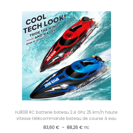
5
v
g
e
7
a
e
p
,
r
d
r
9
i
e
o
7
a
p
d
t
r
u
€
i
i
i
o
x
t
n
a
s
:
p
.
2
l
L
4
u
e
,
s
HJ808 RC batterie bateau 2.4 Ghz 25 km/h haute
s
1
i
vitesse télécommande bateau de course à eau
o
8
e
P
83,60
€
–
88,26
€
TTC
p
u