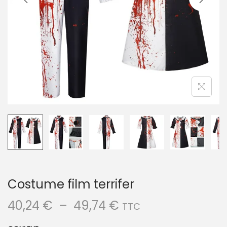
a
u
t
i
o
n
Costume film terrifer
P
40,24
€
–
49,74
€
TTC
l