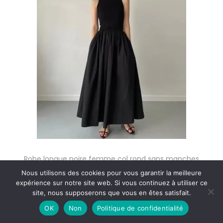
Robe longue noire femme col rond sans manches
taille haute
Nous utilisons des cookies pour vous garantir la meilleure
P
expérience sur notre site web. Si vous continuez à utiliser ce
13,63
€
–
28,24
€
TTC
site, nous supposerons que vous en êtes satisfait.
l
Choix des options
OK
Non
Politique de confidentialité
a
C