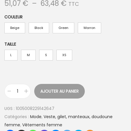
P
51,07
€
–
63,48
€
TTC
l
COULEUR
a
g
Beige
Black
Green
Marron
e
d
TAILLE
e
L
M
S
XS
p
r
i
x
AJOUTER AU PANIER
q
:
u
5
UGS :
1005008229142647
a
1
Catégories :
Mode
,
Veste, gilet, manteaux, doudoune
n
,
femme
,
Vêtements femme
t