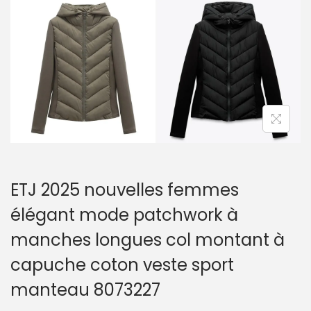
a
u
t
i
o
n
ETJ 2025 nouvelles femmes
élégant mode patchwork à
manches longues col montant à
capuche coton veste sport
manteau 8073227