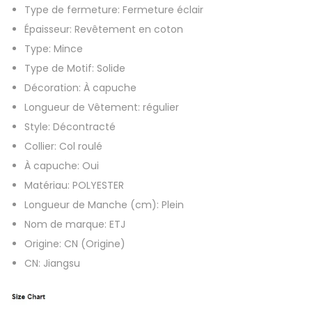
Type de fermeture:
Fermeture éclair
e
Épaisseur:
Revêtement en coton
l
Type:
Mince
l
Type de Motif:
Solide
e
Décoration:
À capuche
s
Longueur de Vêtement:
régulier
f
Style:
Décontracté
e
Collier:
Col roulé
m
À capuche:
Oui
m
Matériau:
POLYESTER
e
Longueur de Manche (cm):
Plein
s
Nom de marque:
ETJ
é
Origine:
CN (Origine)
l
CN:
Jiangsu
é
g
a