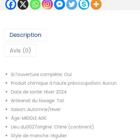
0
i
7
t
é
€
d
Description
à
e
6
E
Avis (0)
3
T
,
J
4
Si l’ouverture complète:
Oui
2
8
Produit chimique à haute préoccupation:
Aucun
0
Date de sortie:
Hiver 2024
2
€
Artisanat du tissage:
Tat
5
Saison:
Automne/Hiver
n
Âge:
MIDDLE AGE
o
Lieu du0027origine:
Chine (continent)
u
Style de manche:
régulier
v