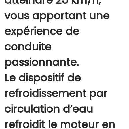
atteindre 25 km/h,
e
a
vous apportant une
u
d
expérience de
e
c
conduite
o
passionnante.
u
r
Le dispositif de
s
e
refroidissement par
à
e
circulation d’eau
a
u
refroidit le moteur en