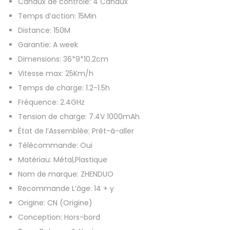
Canaux de contrôle:
4 Canaux
r
Temps d’action:
15Min
i
Distance:
150M
e
Garantie:
A week
b
Dimensions:
36*9*10.2cm
a
Vitesse max:
25Km/h
t
Temps de charge:
1.2-1.5h
e
Fréquence:
2.4GHz
a
Tension de charge:
7.4V 1000mAh
u
État de l’Assemblée:
Prêt-à-aller
2
Télécommande:
Oui
.
Matériau:
Métal,Plastique
4
Nom de marque:
ZHENDUO
G
Recommande L’âge:
14 + y
h
Origine:
CN (Origine)
z
Conception:
Hors-bord
2