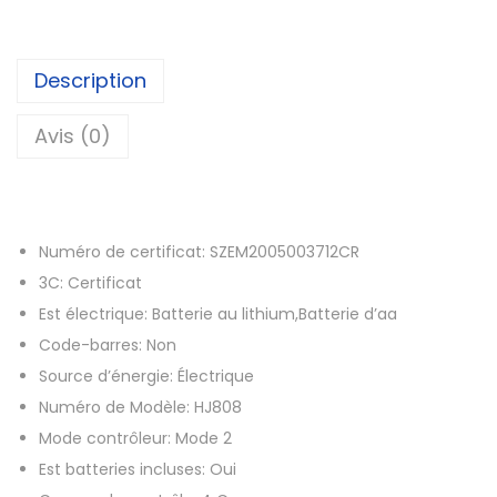
3
t
,
é
6
d
Description
0
e
H
Avis (0)
€
J
à
8
8
0
8
Numéro de certificat:
SZEM2005003712CR
8
,
3C:
Certificat
R
2
Est électrique:
Batterie au lithium,Batterie d’aa
C
6
Code-barres:
Non
b
Source d’énergie:
Électrique
a
€
Numéro de Modèle:
HJ808
t
Mode contrôleur:
Mode 2
t
Est batteries incluses:
Oui
e