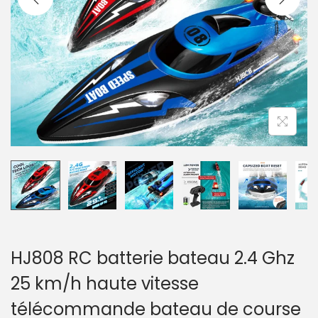
a
u
t
i
o
n
HJ808 RC batterie bateau 2.4 Ghz
25 km/h haute vitesse
télécommande bateau de course