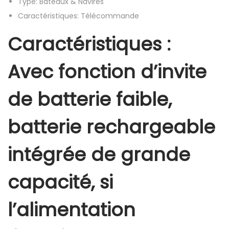
Type:
Bateaux & Navires
5
Caractéristiques:
Télécommande
k
m
Caractéristiques :
/
h
Avec fonction d’invite
h
a
de batterie faible,
u
t
batterie rechargeable
e
v
intégrée de grande
i
capacité, si
t
e
l’alimentation
s
s