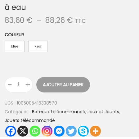
à eau
P
83,60
€
–
88,26
€
TTC
l
COULEUR
a
g
blue
Red
e
d
e
p
AJOUTER AU PANIER
r
q
i
u
UGS :
1005005416338570
x
a
Catégories :
Bateaux télécommandé
,
Jeux et Jouets
,
n
Jouets télécommandé
:
t
8
i