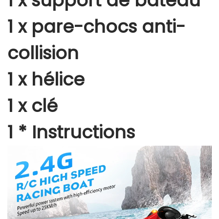
1 x support de bateau
1 x pare-chocs anti-
collision
1 x hélice
1 x clé
1 * Instructions