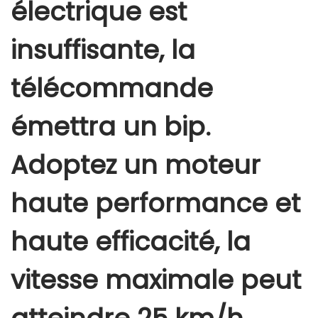
électrique est
e
t
insuffisante, la
é
l
télécommande
é
c
émettra un bip.
o
m
Adoptez un moteur
m
a
haute performance et
n
d
haute efficacité, la
e
b
vitesse maximale peut
a
t