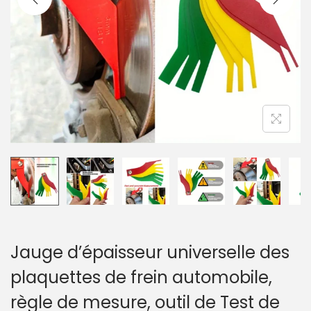
a
u
t
i
o
n
Jauge d’épaisseur universelle des
plaquettes de frein automobile,
règle de mesure, outil de Test de