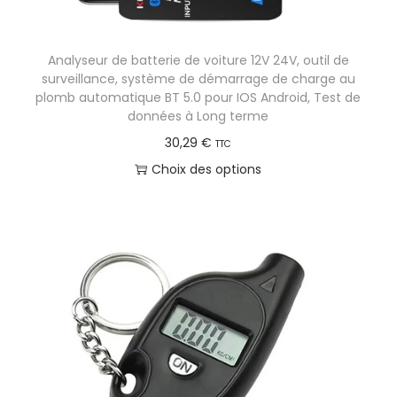
n
a
Analyseur de batterie de voiture 12V 24V, outil de
u
surveillance, système de démarrage de charge au
t
plomb automatique BT 5.0 pour IOS Android, Test de
données à Long terme
o
30,29
€
m
TTC
o
Choix des options
b
C
i
e
l
p
e
r
o
d
u
i
t