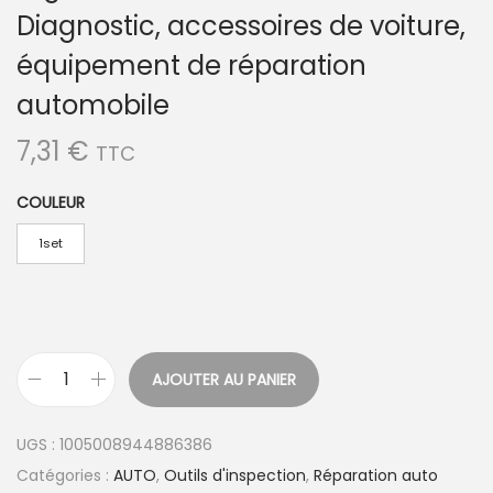
Diagnostic, accessoires de voiture,
équipement de réparation
automobile
7,31
€
TTC
COULEUR
1set
AJOUTER AU PANIER
q
u
UGS :
1005008944886386
a
Catégories :
AUTO
,
Outils d'inspection
,
Réparation auto
n