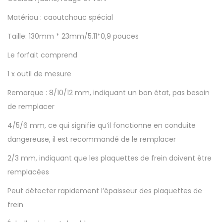
i
Matériau : caoutchouc spécial
s
Taille: 130mm * 23mm/5.11*0,9 pouces
s
e
Le forfait comprend
u
1 x outil de mesure
r
Remarque : 8/10/12 mm, indiquant un bon état, pas besoin
u
de remplacer
n
i
4/5/6 mm, ce qui signifie qu’il fonctionne en conduite
v
dangereuse, il est recommandé de le remplacer
e
2/3 mm, indiquant que les plaquettes de frein doivent être
r
remplacées
s
Peut détecter rapidement l’épaisseur des plaquettes de
e
frein
l
l