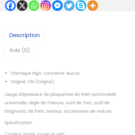
t
i
t
é
Description
d
e
Avis (0)
J
a
Chimique Hign-concerné:
Aucun
u
Origine:
CN (Origine)
g
e
Jauge d’épaisseur de plaquettes de frein automobile
d
universelle, règle de mesure, outil de Test, outil de
'
Diagnostic de frein, testeur, accessoires de voiture
é
Spécification
p
a
Couleur: jaune, rouge et vert