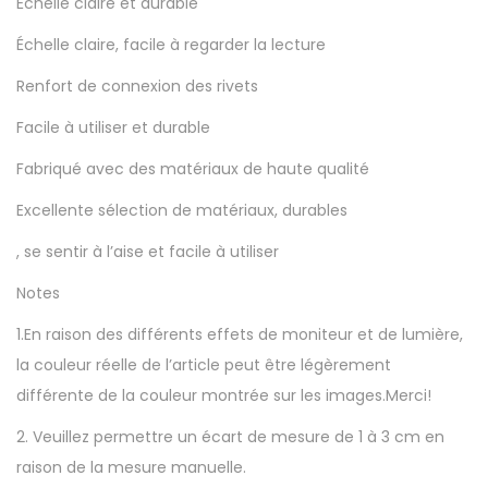
Échelle claire et durable
e
Échelle claire, facile à regarder la lecture
d
e
Renfort de connexion des rivets
s
Facile à utiliser et durable
p
Fabriqué avec des matériaux de haute qualité
l
a
Excellente sélection de matériaux, durables
q
, se sentir à l’aise et facile à utiliser
u
Notes
e
t
1.En raison des différents effets de moniteur et de lumière,
t
la couleur réelle de l’article peut être légèrement
e
différente de la couleur montrée sur les images.Merci!
s
2. Veuillez permettre un écart de mesure de 1 à 3 cm en
d
raison de la mesure manuelle.
e