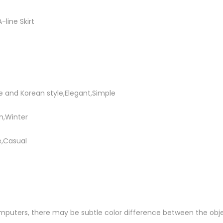
-line Skirt
e and Korean style,Elegant,Simple
n,Winter
e,Casual
omputers, there may be subtle color difference between the obje