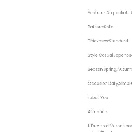
Features:No pockets,A
Pattern:Solid
Thickness:Standard
Style:Casual,Japanes
Season:Spring,Autum
Occasion:Daily,Simpl
Label: Yes
Attention:
1. Due to different c