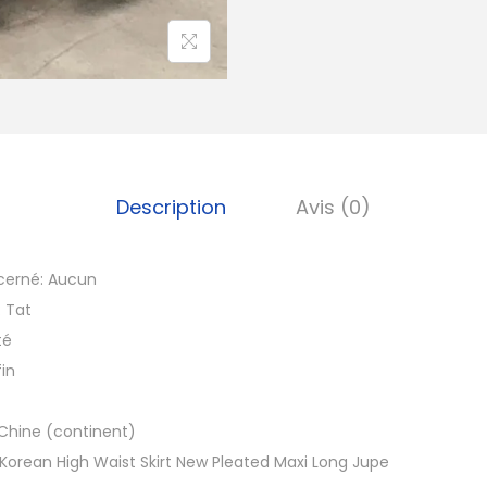
d
e
J
u
p
e
f
Description
Avis (0)
e
m
cerné:
Aucun
m
:
Tat
e
té
s
fin
t
a
Chine (continent)
i
Korean High Waist Skirt New Pleated Maxi Long Jupe
l