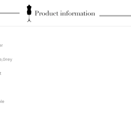
er
e,Grey
t
ble