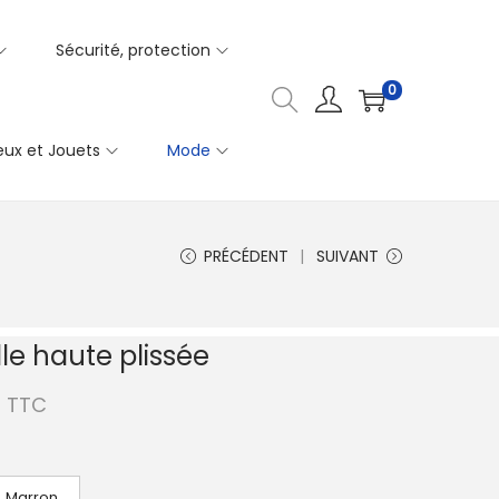
Sécurité, protection
0
eux et Jouets
Mode
PRÉCÉDENT
SUIVANT
le haute plissée
P
TTC
l
a
g
Marron