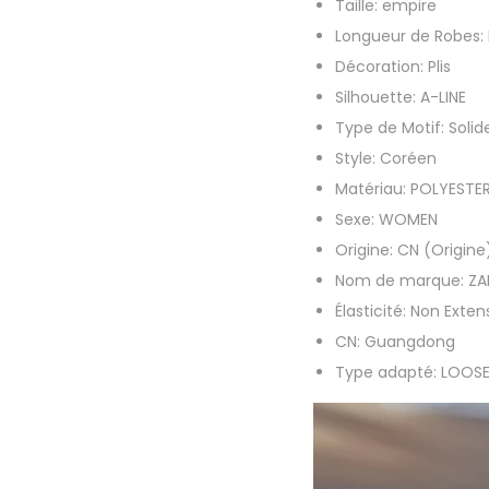
Taille:
empire
Longueur de Robes:
Décoration:
Plis
Silhouette:
A-LINE
Type de Motif:
Solid
Style:
Coréen
Matériau:
POLYESTE
Sexe:
WOMEN
Origine:
CN (Origine
Nom de marque:
ZA
Élasticité:
Non Extens
CN:
Guangdong
Type adapté:
LOOS