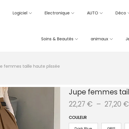
Logiciel
Electronique
AUTO
Déco
Soins & Beautés
animaux
J
e femmes taille haute plissée
Jupe femmes tail
22,27
€
–
27,20
€
COULEUR
Dark Blue
GRIS