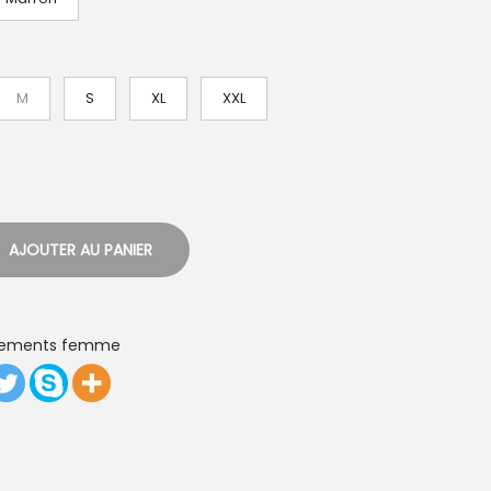
e
d
e
M
S
XL
XXL
p
r
i
x
AJOUTER AU PANIER
:
2
2
tements femme
,
2
7
€