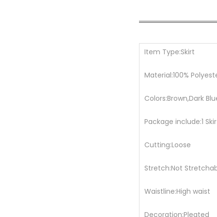
Item Type:Skirt
Material:100% Polyest
Colors:Brown,Dark Blu
Package include:1 Skir
Cutting:Loose
Stretch:Not Stretcha
Waistline:High waist
Decoration:Pleated