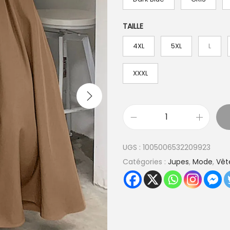
TAILLE
4XL
5XL
L
XXXL
q
u
UGS :
1005006532209923
a
Catégories :
Jupes
,
Mode
,
Vê
n
t
i
t
é