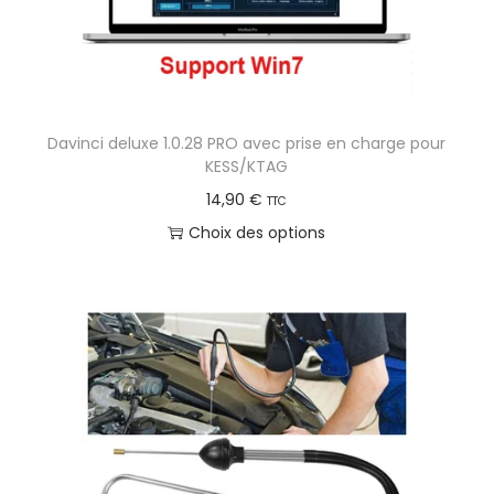
Davinci deluxe 1.0.28 PRO avec prise en charge pour
KESS/KTAG
14,90
€
TTC
Choix des options
C
e
p
r
o
d
u
i