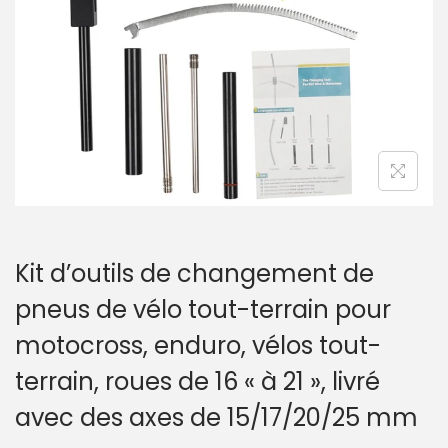
a
u
t
i
o
n
Kit d’outils de changement de
pneus de vélo tout-terrain pour
motocross, enduro, vélos tout-
terrain, roues de 16 « à 21 », livré
avec des axes de 15/17/20/25 mm