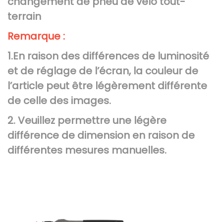
changement de pneu de vélo tout-
i
terrain
n
p
Remarque :
o
1.En raison des différences de luminosité
u
et de réglage de l’écran, la couleur de
r
l’article peut être légèrement différente
m
de celle des images.
o
t
2. Veuillez permettre une légère
o
différence de dimension en raison de
c
différentes mesures manuelles.
r
o
s
s
,