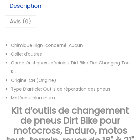
d
Description
e
K
Avis (0)
i
t
Chimique Hign-concerné:
Aucun
d
Colle:
d’autres
'
Caractéristiques spéciales:
Dirt Bike Tire Changing Tool
o
Kit
u
Origine:
CN (Origine)
t
Type D’article:
Outils de réparation des pneus
i
Matériau:
aluminum
l
s
Kit d’outils de changement
d
de pneus Dirt Bike pour
e
motocross, Enduro, motos
c