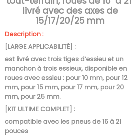
tout-terrain, roues de 16" à 21"
h
livré avec des axes de
a
15/17/20/25 mm
n
g
Description :
e
[LARGE APPLICABILITÉ] :
m
e
est livré avec trois tiges d’essieu et un
n
manchon à trois essieux, disponible en
t
roues avec essieu : pour 10 mm, pour 12
d
mm, pour 15 mm, pour 17 mm, pour 20
e
mm, pour 25 mm.
p
n
[KIT ULTIME COMPLET] :
e
compatible avec les pneus de 16 à 21
u
pouces
s