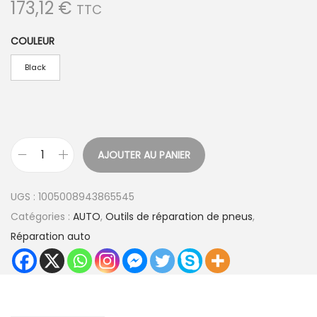
173,12
€
TTC
COULEUR
Black
AJOUTER AU PANIER
q
u
UGS :
1005008943865545
a
Catégories :
AUTO
,
Outils de réparation de pneus
,
n
Réparation auto
t
i
t
é