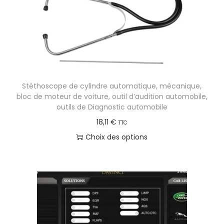
t
a
p
l
u
s
Stéthoscope de cylindre automatique, mécanique,
i
bloc de moteur de voiture, outil d’audition automobile,
e
outils de Diagnostic automobile
u
18,11
€
TTC
r
Choix des options
s
C
v
e
a
p
r
r
i
o
a
d