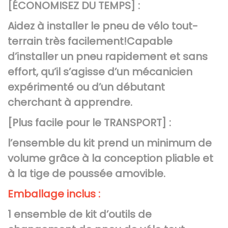
[ÉCONOMISEZ DU TEMPS] :
d
e
Aidez à installer le pneu de vélo tout-
v
terrain très facilement!Capable
é
d’installer un pneu rapidement et sans
l
effort, qu’il s’agisse d’un mécanicien
o
expérimenté ou d’un débutant
t
cherchant à apprendre.
o
u
[Plus facile pour le TRANSPORT] :
t
l’ensemble du kit prend un minimum de
-
volume grâce à la conception pliable et
t
à la tige de poussée amovible.
e
r
Emballage inclus :
r
1 ensemble de kit d’outils de
a