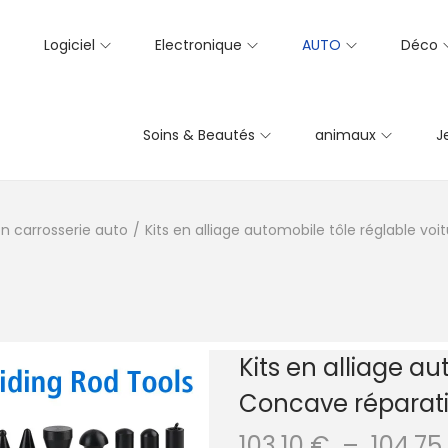
Logiciel
Electronique
AUTO
Déco
Soins & Beautés
animaux
J
on carrosserie auto
/
Kits en alliage automobile tôle réglable vo
Kits en alliage au
Concave réparati
103,10
€
–
104,75