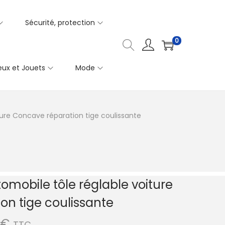
Sécurité, protection
0
eux et Jouets
Mode
iture Concave réparation tige coulissante
tomobile tôle réglable voiture
on tige coulissante
P
€
TTC