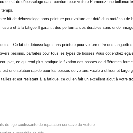
ec ce kit de débosselage sans peinture pour voiture.Ramenez une brillance lis
o
e temps.
m
tre kit de débosselage sans peinture pour voiture est doté d’un matériau de h
o
 l’usure et à la fatigue.Il garantit des performances durables sans endommager
b
i
l
soins :
Ce kit de débosselage sans peinture pour voiture offre des languettes d
e
divers besoins, parfaites pour tous les types de bosses.Vous obtiendrez éga
t
u plat, ce qui rend plus pratique la fixation des bosses de différentes formes
ô
 est une solution rapide pour les bosses de voiture.Facile à utiliser et large 
l
tailles et est résistant à la fatigue, ce qui en fait un excellent ajout à votre tr
e
r
é
g
l
ils de tige coulissante de réparation concave de voiture
a