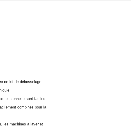
1
0
€
à
1
0
4
,
7
vec ce kit de débosselage
5
hicule.
professionnelle sont faciles
€
 facilement combinés pour la
, les machines à laver et