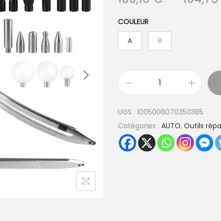
COULEUR
A
B
q
u
UGS :
1005008070350385
a
Catégories :
AUTO
,
Outils rép
n
t
i
t
é
d
e