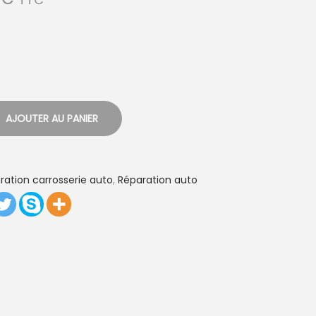
l
a
g
e
d
e
AJOUTER AU PANIER
p
r
i
aration carrosserie auto
,
Réparation auto
x
:
1
0
3
,