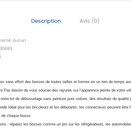
K
i
t
Description
Avis (0)
s
e
cerné:
Aucun
n
30683
a
)
l
l
i
rez sans effort des bosses de toutes tailles et formes en un rien de temps a
a
re.Pas besoin de vous soucier des rayures sur l’apparence peinte de votre vé
g
 notre kit de débosselage sans peinture pour voiture, des résultats de qualité 
e
monde.Idéal pour les bricoleurs et les débutants, les connecteurs peuvent être
a
es de chaque bosse.
u
ons : réparez les bosses comme un pro sur les réfrigérateurs, les automobiles
t