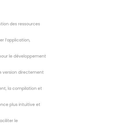
stion des ressources
 l’application,
 pour le développement
de version directement
nt, la compilation et
ce plus intuitive et
ciliter le