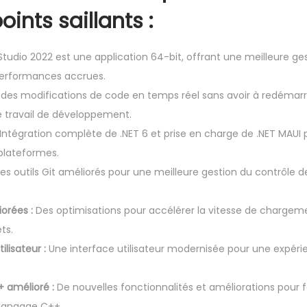
i
ints saillants :
s
u
Studio 2022 est une application 64-bit, offrant une meilleure ge
a
erformances accrues.
l
es modifications de code en temps réel sans avoir à redémarrer
S
de travail de développement.
t
Intégration complète de .NET 6 et prise en charge de .NET MAUI
u
iplateformes.
d
es outils Git améliorés pour une meilleure gestion du contrôle 
i
o
orées :
Des optimisations pour accélérer la vitesse de chargeme
2
ts.
0
ilisateur :
Une interface utilisateur modernisée pour une expérien
2
2
 amélioré :
De nouvelles fonctionnalités et améliorations pour fa
E
langage C++.