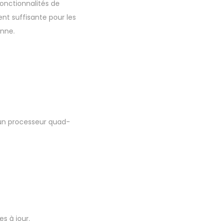
fonctionnalités de
ent suffisante pour les
enne.
un processeur quad-
es à jour.