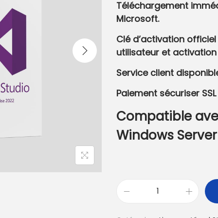
Téléchargement immédia
Microsoft.
Clé d’activation officie
utilisateur et activation
Service client disponibl
Paiement sécuriser SSL 
Compatible avec
Windows Server 
q
u