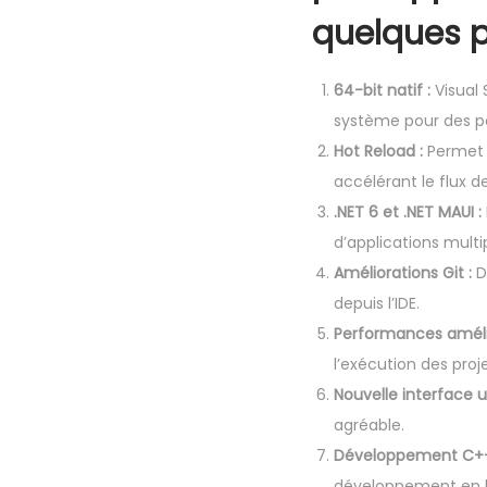
quelques po
64-bit natif :
Visual 
système pour des p
Hot Reload :
Permet d
accélérant le flux 
.NET 6 et .NET MAUI :
d’applications mult
Améliorations Git :
D
depuis l’IDE.
Performances améli
l’exécution des proje
Nouvelle interface ut
agréable.
Développement C++
développement en 