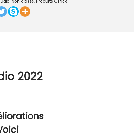
tudio
,
Non classé
,
Produits Office
dio 2022
liorations
Voici