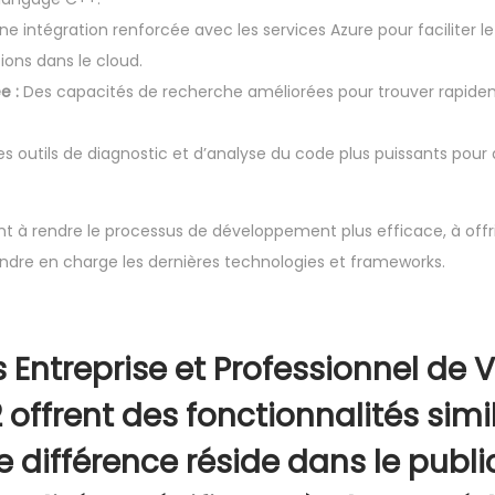
n
e intégration renforcée avec les services Azure pour faciliter l
t
ions dans le cloud.
r
e :
Des capacités de recherche améliorées pour trouver rapide
e
p
s outils de diagnostic et d’analyse du code plus puissants pour 
r
i
nt à rendre le processus de développement plus efficace, à offri
s
ndre en charge les dernières technologies et frameworks.
e
s Entreprise et Professionnel de V
 offrent des fonctionnalités simi
e différence réside dans le public