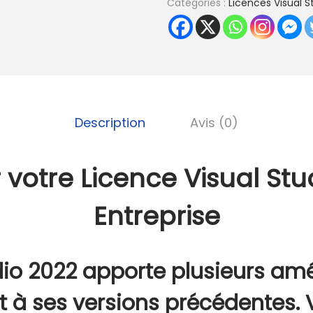
Catégories :
Licences Visual S
a
n
t
i
t
é
Description
Avis (0)
d
e
L
 votre Licence Visual Stu
i
c
Entreprise
e
n
c
dio 2022 apporte plusieurs amé
e
t à ses versions précédentes. 
V