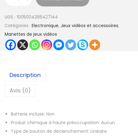
q
u
€
UGS :
1005004265427144
a
à
Catégories :
Electronique
,
Jeux vidéos et accessoires
,
n
1
Manettes de jeux vidéos
t
0
i
,
t
5
é
7
d
Description
e
€
M
Avis (0)
a
n
Batterie incluse:
Non
e
Produit chimique à haute préoccupation:
Aucun
t
Type de bouton de déclenchement:
Linéaire
t