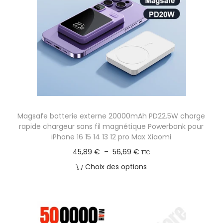
r
u
i
i
x
t
a
:
p
4
l
5
u
,
s
Magsafe batterie externe 20000mAh PD22.5W charge
8
i
rapide chargeur sans fil magnétique Powerbank pour
0
e
iPhone 16 15 14 13 12 pro Max Xiaomi
u
P
45,89
€
–
56,69
€
TTC
€
r
l
Choix des options
à
s
a
C
2
v
g
e
5
a
e
p
0
r
d
r