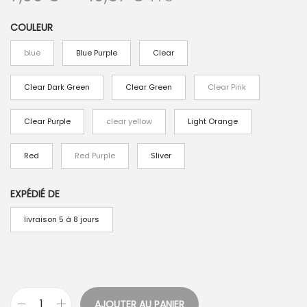
l
COULEUR
a
g
blue
Blue Purple
Clear
e
d
Clear Dark Green
Clear Green
Clear Pink
e
Clear Purple
clear yellow
Light Orange
p
r
Red
Red Purple
Sliver
i
x
EXPÉDIÉ DE
livraison 5 à 8 jours
:
7
,
3
6
AJOUTER AU PANIER