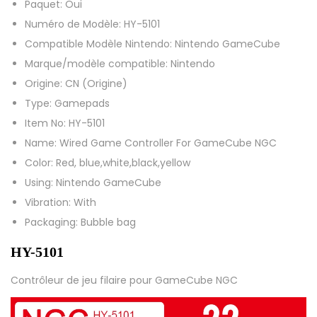
Paquet:
Oui
e
Numéro de Modèle:
HY-5101
d
Compatible Modèle Nintendo:
Nintendo GameCube
e
Marque/modèle compatible:
Nintendo
j
Origine:
CN (Origine)
e
Type:
Gamepads
u
Item No:
HY-5101
f
Name:
Wired Game Controller For GameCube NGC
i
Color:
Red, blue,white,black,yellow
l
Using:
Nintendo GameCube
a
Vibration:
With
i
Packaging:
Bubble bag
r
e
HY-5101
p
Contrôleur de jeu filaire pour GameCube NGC
o
u