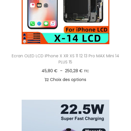
Ecran OLED LCD iPhone X XR XS 11 12 13 Pro MAX Mini 14
PLUS 15
P
45,80
€
–
250,28
€
TTC
l
Choix des options
a
C
g
e
e
p
d
r
e
o
p
d