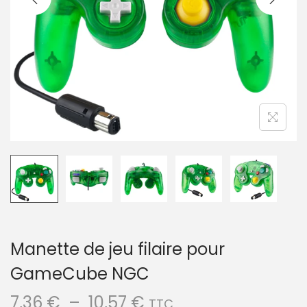
a
u
t
i
o
n
Manette de jeu filaire pour
GameCube NGC
P
7,36
€
–
10,57
€
TTC