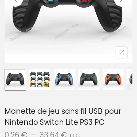
a
u
t
i
o
n
Manette de jeu sans fil USB pour
Nintendo Switch Lite PS3 PC
P
0,26
€
–
33,64
€
TTC