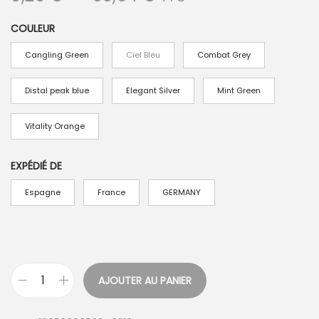
l
COULEUR
a
g
Cangling Green
Ciel Bleu
Combat Grey
e
d
Distal peak blue
Elegant Silver
Mint Green
e
Vitality Orange
p
r
EXPÉDIÉ DE
i
x
Espagne
France
GERMANY
:
0
,
AJOUTER AU PANIER
2
q
6
u