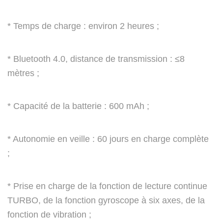
u
r
* Temps de charge : environ 2 heures ;
N
i
* Bluetooth 4.0, distance de transmission : ≤8
n
mètres ;
t
e
n
* Capacité de la batterie : 600 mAh ;
d
o
* Autonomie en veille : 60 jours en charge complète
S
;
w
i
t
* Prise en charge de la fonction de lecture continue
c
TURBO, de la fonction gyroscope à six axes, de la
h
fonction de vibration ;