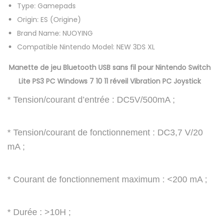
Type:
Gamepads
e
Origin:
ES (Origine)
j
Brand Name:
NUOYING
e
Compatible Nintendo Model:
NEW 3DS XL
u
s
Manette de jeu Bluetooth USB sans fil pour Nintendo Switch
a
Lite PS3 PC Windows 7 10 11 réveil Vibration PC Joystick
n
* Tension/courant d’entrée : DC5V/500mA ;
s
f
i
* Tension/courant de fonctionnement : DC3,7 V/20
l
mA ;
U
S
* Courant de fonctionnement maximum : <200 mA ;
B
p
* Durée : >10H ;
o