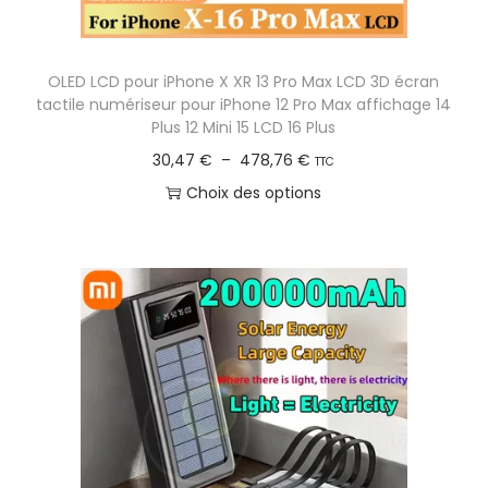
l
L
6
u
e
,
s
OLED LCD pour iPhone X XR 13 Pro Max LCD 3D écran
s
3
i
tactile numériseur pour iPhone 12 Pro Max affichage 14
o
5
e
Plus 12 Mini 15 LCD 16 Plus
p
u
P
30,47
€
–
478,76
€
TTC
t
€
r
l
Choix des options
i
à
s
a
C
o
3
v
g
e
n
2
a
e
p
s
7
r
d
r
p
,
i
e
o
e
2
a
p
d
u
3
t
r
u
v
i
i
i
e
€
o
x
t
n