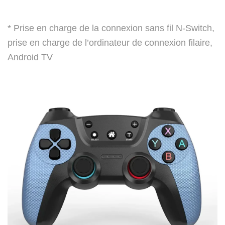
L
i
* Prise en charge de la connexion sans fil N-Switch,
t
prise en charge de l’ordinateur de connexion filaire,
e
Android TV
P
S
3
P
C