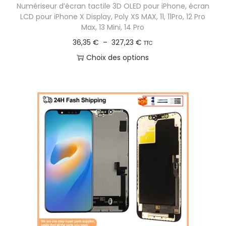
Numériseur d’écran tactile 3D OLED pour iPhone, écran
8
i
LCD pour iPhone X Display, Poly XS MAX, 11, 11Pro, 12 Pro
0
e
Max, 13 Mini, 14 Pro
u
P
36,35
€
–
327,23
€
TTC
€
r
l
Choix des options
à
s
a
C
2
v
g
e
5
a
e
p
0
r
d
r
,
i
e
o
2
a
p
d
8
t
r
u
i
i
i
€
o
x
t
n
a
s
:
p
.
3