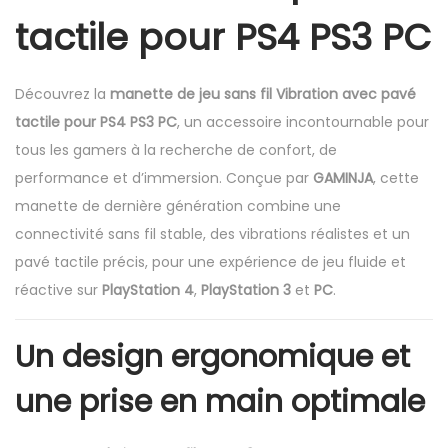
e
tactile pour PS4 PS3 PC
d
e
j
Découvrez la
manette de jeu sans fil Vibration avec pavé
e
tactile pour PS4 PS3 PC
, un accessoire incontournable pour
u
tous les gamers à la recherche de confort, de
s
performance et d’immersion. Conçue par
GAMINJA
, cette
a
manette de dernière génération combine une
n
connectivité sans fil stable, des vibrations réalistes et un
s
pavé tactile précis, pour une expérience de jeu fluide et
f
réactive sur
PlayStation 4
,
PlayStation 3
et
PC
.
i
l
Un design ergonomique et
V
une prise en main optimale
i
b