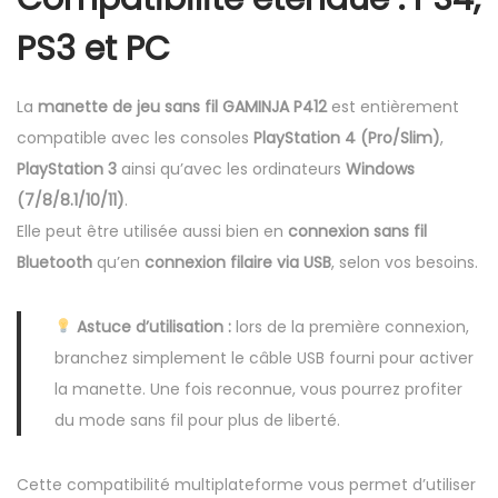
c
t
PS3 et PC
i
l
La
manette de jeu sans fil GAMINJA P412
est entièrement
e
compatible avec les consoles
PlayStation 4 (Pro/Slim)
,
p
PlayStation 3
ainsi qu’avec les ordinateurs
Windows
o
(7/8/8.1/10/11)
.
u
Elle peut être utilisée aussi bien en
connexion sans fil
r
Bluetooth
qu’en
connexion filaire via USB
, selon vos besoins.
P
S
Astuce d’utilisation :
lors de la première connexion,
4
branchez simplement le câble USB fourni pour activer
P
la manette. Une fois reconnue, vous pourrez profiter
S
du mode sans fil pour plus de liberté.
3
P
Cette compatibilité multiplateforme vous permet d’utiliser