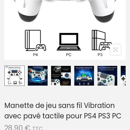
a
u
t
i
o
n
Manette de jeu sans fil Vibration
avec pavé tactile pour PS4 PS3 PC
28,90
€
TTC