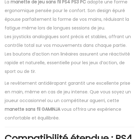
r
La
manette de jeu sans fil PS4 PS3 PC
adopte une forme
a
ergonomique pensée pour le confort. Son design épuré
t
épouse parfaitement la forme de vos mains, réduisant la
i
fatigue même lors de longues sessions de jeu.
o
Les joysticks analogiques sont précis et stables, offrant un
n
contrôle total sur vos mouvements dans chaque partie.
a
Les boutons d’action non linéaires assurent une réactivité
v
rapide et naturelle, essentielle pour les jeux d’action, de
e
sport ou de tir.
c
Le revêtement antidérapant garantit une excellente prise
p
en main, même en cas de jeu intense. Que vous soyez un
a
joueur occasionnel ou un compétiteur aguerri, cette
v
manette sans fil GAMINJA
vous offrira une expérience
é
confortable et équilibrée.
t
a
Compatibilité étendue : PS4,