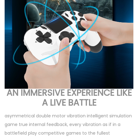
AN IMMERSIVE EXPERIENCE LIKE
A LIVE BATTLE
asymmetrical double motor vibration intelligent simulation
game true internal feedback, every vibration as if in a
battlefield play competitive games to the fullest