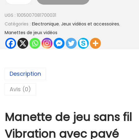
q
u
UGS :
1005007081700031
a
Catégories :
Electronique
,
Jeux vidéos et accessoires
,
n
Manettes de jeux vidéos
t
i
t
é
d
Description
e
M
Avis (0)
a
n
Manette de jeu sans fil
e
t
Vibration avec pavé
t