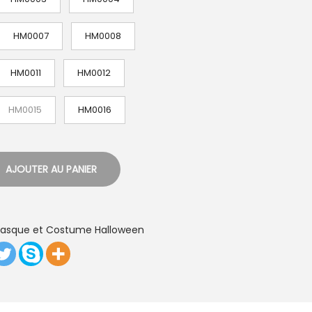
HM0007
HM0008
HM0011
HM0012
HM0015
HM0016
AJOUTER AU PANIER
asque et Costume Halloween