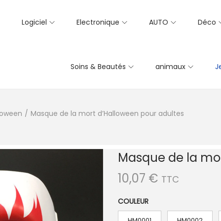
Logiciel
Electronique
AUTO
Déco
Soins & Beautés
animaux
J
loween
/
Masque de la mort d’Halloween pour adultes
Masque de la mor
10,07
€
TTC
COULEUR
HM0001
HM0002