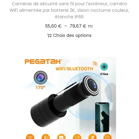
Caméras de sécurité sans fil pour l’extérieur, caméra
s
WiFi alimentée par batterie 2K, Vision nocturne couleur,
é
étanche IP66
c
P
55,60
€
–
79,67
€
TTC
u
l
Choix des options
r
a
C
i
g
e
t
e
p
é
d
r
s
e
o
a
p
d
n
r
u
s
i
i
f
x
t
i
a
l
:
p
2
5