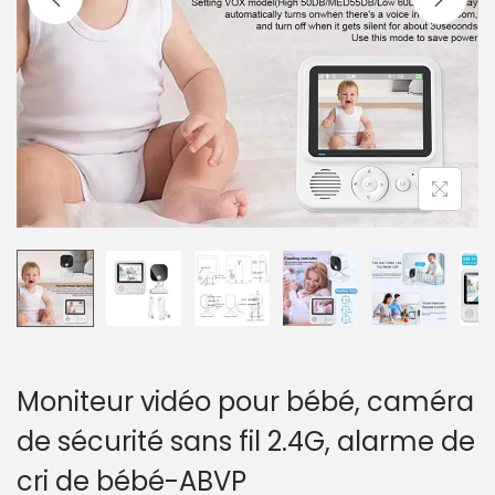
a
u
t
i
o
n
Moniteur vidéo pour bébé, caméra
de sécurité sans fil 2.4G, alarme de
cri de bébé-ABVP