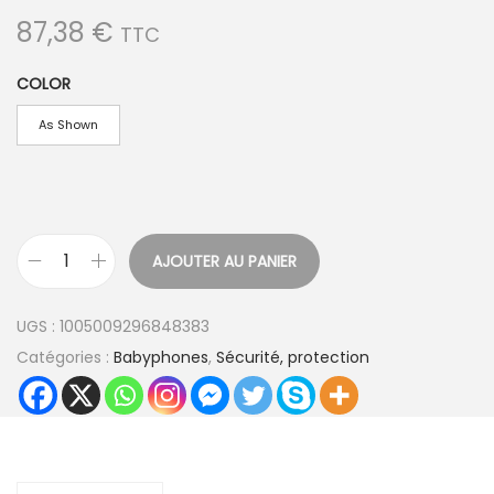
87,38
€
TTC
COLOR
As Shown
AJOUTER AU PANIER
q
u
UGS :
1005009296848383
a
Catégories :
Babyphones
,
Sécurité, protection
n
t
i
t
é