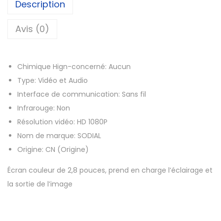
Description
d
e
Avis (0)
M
o
Chimique Hign-concerné:
Aucun
n
Type:
Vidéo et Audio
i
Interface de communication:
Sans fil
t
Infrarouge:
Non
e
Résolution vidéo:
HD 1080P
u
Nom de marque:
SODIAL
r
Origine:
CN (Origine)
v
i
Écran couleur de 2,8 pouces, prend en charge l’éclairage et
d
la sortie de l’image
é
o
p