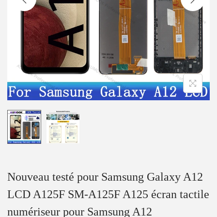
a
u
t
i
o
n
Nouveau testé pour Samsung Galaxy A12
LCD A125F SM-A125F A125 écran tactile
numériseur pour Samsung A12