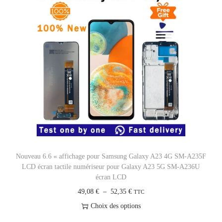
Nouveau 6.6 « affichage pour Samsung Galaxy A23 4G SM-A235F
LCD écran tactile numériseur pour Galaxy A23 5G SM-A236U
écran LCD
P
49,08
€
–
52,35
€
TTC
l
Choix des options
a
C