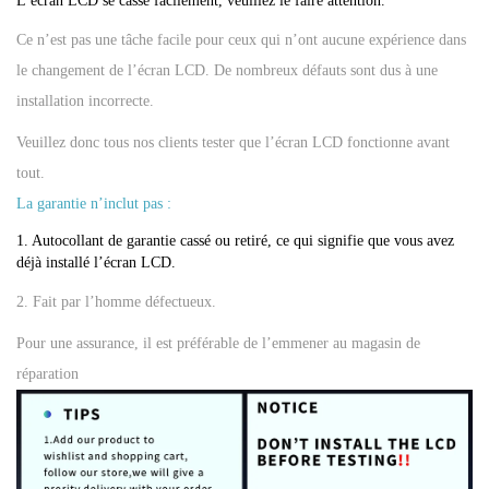
L’écran LCD se casse facilement, veuillez le faire attention. 
M
-
Ce n’est pas une tâche facile pour ceux qui n’ont aucune expérience dans
A
le changement de l’écran LCD. De nombreux défauts sont dus à une
1
installation incorrecte.
2
Veuillez donc tous nos clients tester que l’écran LCD fonctionne avant
5
tout.
F
La garantie n’inclut pas :
A
1. Autocollant de garantie cassé ou retiré, ce qui signifie que vous avez 
1
déjà installé l’écran LCD. 
2
2. Fait par l’homme défectueux.
5
é
Pour une assurance, il est préférable de l’emmener au magasin de
c
réparation
r
a
n