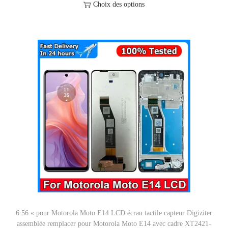
l
Choix des options
€
r
a
C
à
s
g
e
5
v
e
p
2
a
d
r
,
r
e
o
3
i
p
d
5
a
r
u
t
i
i
€
i
x
t
o
a
n
:
p
s
1
l
.
0
u
L
7
s
e
6.56 « pour Motorola Moto E14 LCD écran tactile capteur Digiziter
,
i
assemblée remplacer pour Motorola Moto E14 avec cadre XT2421-
s