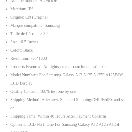
Nom de marque:
AUMOOK
s
Matériau:
IPS
t
Origine:
CN (Origine)
é
Marque compatible:
Samsung
p
Taille de l’écran:
> 3 "
o
Size::
6.5 Inches
u
Color::
Black
r
Resolution:
720*1600
S
Products Features::
No lightspot /no scratch/no dead pixels
a
Model Number::
For Samsung Galaxy A12 A125 A125F A125F/DS
m
LCD Display
s
Quality Control::
100% test one by one
u
Shipping Method:
Aliexpress Standard Shipping/DHL/FedEx and so
n
on.
g
Shipping Time:
Within 48 Hours After Payment Confirm
G
Option 1:
LCD No Frame For Samsung Galaxy A12 A125 A125F
a