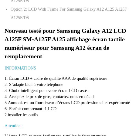
A125F/DS
l
Option 2:
LCD With Frame For Samsung Galaxy A12 A125 A125F
a
A125F/DS
x
y
Nouveau testé pour Samsung Galaxy A12 LCD 
A
A125F SM-A125F A125 affichage écran tactile 
1
numériseur pour Samsung A12 écran de 
2
remplacement
L
INFORMATIONS
C
D
1. Écran LCD + cadre de qualité AAA de qualité supérieure 
2. S’adapte bien à votre téléphone 
A
3. Choix intelligent pour votre écran LCD cassé. 
1
4. Acceptez le prix de gros, contactez-nous en détail. 
5.Aumook est un fournisseur d’écrans LCD professionnel et expérimenté. 
2
6. Forfait comprenant: 1.LCD 
5
2.installer les outils.
F
Attention :
S