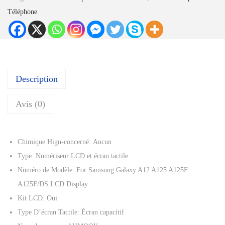
4
n
Téléphone
,
t
0
i
7
t
é
€
d
Description
à
e
3
N
Avis (0)
9
o
,
u
Chimique Hign-concerné:
Aucun
0
v
Type:
Numériseur LCD et écran tactile
5
e
Numéro de Modèle:
For Samsung Galaxy A12 A125 A125F
a
A125F/DS LCD Display
€
u
Kit LCD:
Oui
t
Type D’écran Tactile:
Écran capacitif
e