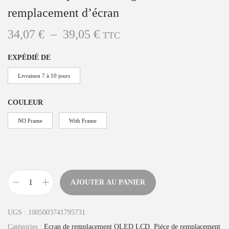
remplacement d’écran
P
34,07
€
–
39,05
€
TTC
l
EXPÉDIÉ DE
a
g
Livraison 7 à 10 jours
e
COULEUR
d
e
NO Frame
With Frame
p
r
i
x
AJOUTER AU PANIER
q
:
u
UGS :
1005003741795731
3
a
Catégories :
Ecran de remplacement OLED LCD
,
Piéce de remplacement