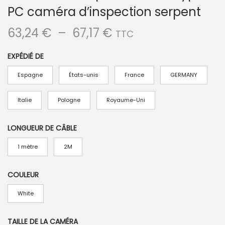
PC caméra d’inspection serpent
P
63,24
€
–
67,17
€
TTC
l
EXPÉDIÉ DE
a
g
Espagne
États-unis
France
GERMANY
e
d
Italie
Pologne
Royaume-Uni
e
p
LONGUEUR DE CÂBLE
r
1 mètre
2M
i
x
COULEUR
White
:
6
TAILLE DE LA CAMÉRA