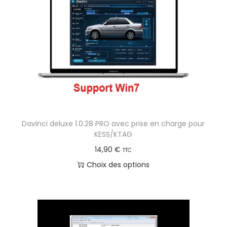
Davinci deluxe 1.0.28 PRO avec prise en charge pour
KESS/KTAG
14,90
€
TTC
Choix des options
C
e
p
r