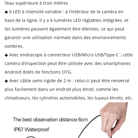
l’eau supérieure à trois mètres
o
◆ 6 LED à intensité variable : à l’intérieur de la caméra en
n
haut de la ligne, il y a 6 lumières LED réglables intégrées, et
s
les lumières peuvent également être éteintes, ce qui peut
e
garantir une utilisation normale dans des environnements
r
sombres.
p
◆ Avec endoscope à connecteur USB/Micro USB/Type-C : cette
e
caméra d’inspection peut être utilisée avec des smartphones
n
Android dotés de fonctions OTG.
t
◆ Avec câble semi-rigide de 2 m : celui-ci peut être renversé
plus facilement dans un endroit plus étroit, comme les
climatiseurs, les cylindres automobiles, les tuyaux étroits, etc.