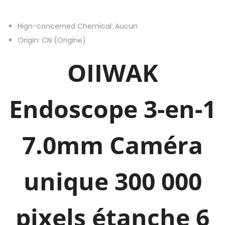
I
Hign-concerned Chemical:
Aucun
I
Origin:
CN (Origine)
W
A
OIIWAK
K
E
Endoscope 3-en-1
n
d
o
7.0mm Caméra
s
c
o
unique 300 000
p
e
pixels étanche 6
3
-