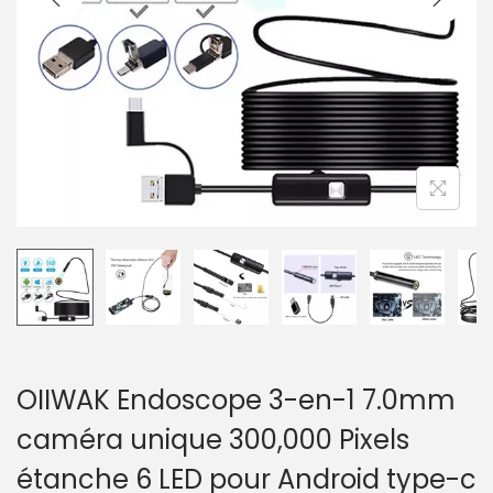
a
u
t
i
o
n
OIIWAK Endoscope 3-en-1 7.0mm
caméra unique 300,000 Pixels
étanche 6 LED pour Android type-c