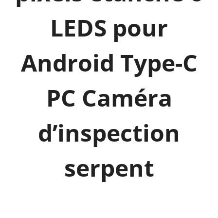
e
LEDS pour
n
-
Android Type-C
1
7
.
PC Caméra
0
m
d’inspection
m
c
a
serpent
m
é
r
a
u