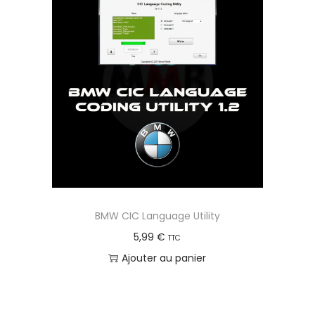
a
r
i
a
t
i
o
n
s
.
L
BMW CIC Language Utility
e
5,99
€
TTC
s
Ajouter au panier
o
p
t