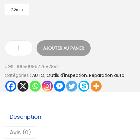
3
,
7.0mm
2
4
€
AJOUTER AU PANIER
q
à
u
6
UGS :
1005008672682852
a
7
Catégories :
AUTO
,
Outils d'inspection
,
Réparation auto
n
,
t
1
i
7
t
é
€
Description
d
e
Avis (0)
O