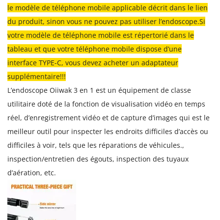
le modèle de téléphone mobile applicable décrit dans le lien
l
du produit, sinon vous ne pouvez pas utiliser l’endoscope.Si
s
votre modèle de téléphone mobile est répertorié dans le
é
tableau et que votre téléphone mobile dispose d’une
t
interface TYPE-C, vous devez acheter un adaptateur
a
supplémentaire!!!
n
L’endoscope Oiiwak 3 en 1 est un équipement de classe
c
utilitaire doté de la fonction de visualisation vidéo en temps
h
réel, d’enregistrement vidéo et de capture d’images qui est le
e
meilleur outil pour inspecter les endroits difficiles d’accès ou
6
difficiles à voir, tels que les réparations de véhicules.,
L
inspection/entretien des égouts, inspection des tuyaux
E
d’aération, etc.
D
p
o
u