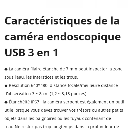
c
a
Caractéristiques de la
m
caméra endoscopique
é
r
USB 3 en 1
a
d
'
◆ La caméra filaire étanche de 7 mm peut inspecter la zone
i
sous l’eau, les interstices et les trous.
n
◆ Résolution 640*480, distance focale/meilleure distance
s
d’observation 3 ~ 8 cm (1,2 ~ 3,15 pouces).
p
◆ Étanchéité IP67 : la caméra serpent est également un outil
e
utile lorsque vous devez trouver vos trésors ou autres petits
c
objets dans les baignoires ou les tuyaux contenant de
t
l’eau.Ne restez pas trop longtemps dans la profondeur de
i