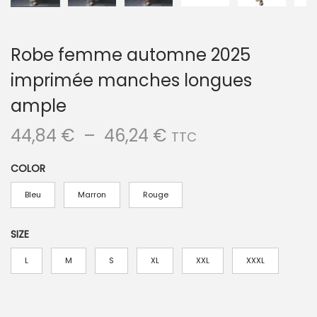
Robe femme automne 2025
imprimée manches longues
ample
P
44,84
€
–
46,24
€
TTC
l
COLOR
a
g
Bleu
Marron
Rouge
e
d
SIZE
e
L
M
S
XL
XXL
XXXL
p
r
i