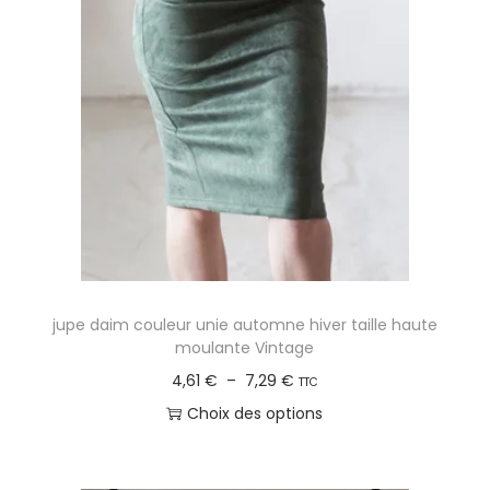
jupe daim couleur unie automne hiver taille haute
moulante Vintage
P
4,61
€
–
7,29
€
TTC
l
Choix des options
a
C
g
e