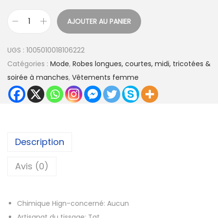
x
AJOUTER AU PANIER
q
:
u
4
UGS :
1005010018106222
a
4
Catégories :
Mode
,
Robes longues, courtes, midi, tricotées &
n
,
soirée à manches
,
Vêtements femme
t
8
i
4
t
é
€
d
Description
à
e
4
R
Avis (0)
6
o
,
b
2
Chimique Hign-concerné:
Aucun
e
4
Artisanat du tissage:
Tat