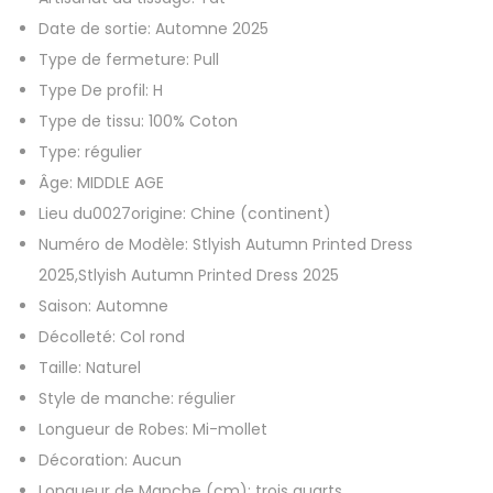
f
Date de sortie:
Automne 2025
e
€
Type de fermeture:
Pull
m
Type De profil:
H
m
Type de tissu:
100% Coton
e
Type:
régulier
a
Âge:
MIDDLE AGE
u
Lieu du0027origine:
Chine (continent)
t
Numéro de Modèle:
Stlyish Autumn Printed Dress
o
2025,Stlyish Autumn Printed Dress 2025
m
Saison:
Automne
n
Décolleté:
Col rond
e
Taille:
Naturel
2
Style de manche:
régulier
0
Longueur de Robes:
Mi-mollet
2
Décoration:
Aucun
5
Longueur de Manche (cm):
trois quarts