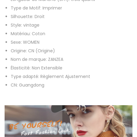
i
Type de Motif:
Imprimer
m
Silhouette:
Droit
p
Style:
vintage
r
Matériau:
Coton
i
Sexe:
WOMEN
m
Origine:
CN (Origine)
é
Nom de marque:
ZANZEA
e
Élasticité:
Non Extensible
m
Type adapté:
Règlement Ajustement
a
CN:
Guangdong
n
c
h
e
s
l