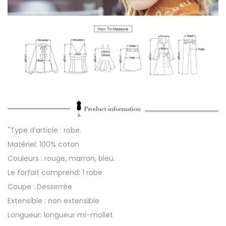
o
n
g
u
e
s
a
m
p
l
"Type d’article : robe.
e
Matériel: 100% coton
Couleurs : rouge, marron, bleu.
Le forfait comprend: 1 robe
Coupe : Desserrée
Extensible : non extensible
Longueur: longueur mi-mollet