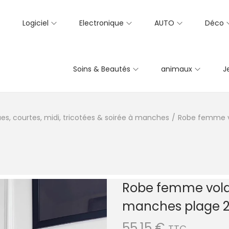
Logiciel
Electronique
AUTO
Déco
Soins & Beautés
animaux
J
es, courtes, midi, tricotées & soirée à manches
/
Robe femme vo
Robe femme volan
manches plage 
55,15
€
TTC