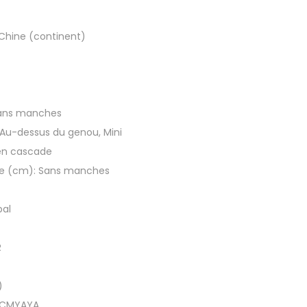
n
t
Chine (continent)
s
i
m
p
ans manches
r
Au-dessus du genou, Mini
i
en cascade
m
e (cm):
Sans manches
é
f
bal
l
e
R
u
r
)
i
CMYAYA