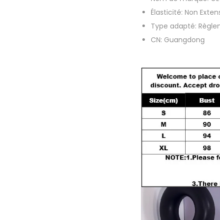
Élasticité:
Non Extens
Type adapté:
Règle
CN:
Guangdong