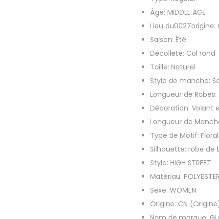
Âge:
MIDDLE AGE
Lieu du0027origine:
Saison:
Été
Décolleté:
Col rond
Taille:
Naturel
Style de manche:
S
Longueur de Robes:
Décoration:
Volant 
Longueur de Manch
Type de Motif:
Floral
Silhouette:
robe de 
Style:
HIGH STREET
Matériau:
POLYESTE
Sexe:
WOMEN
Origine:
CN (Origine
Nom de marque:
GL