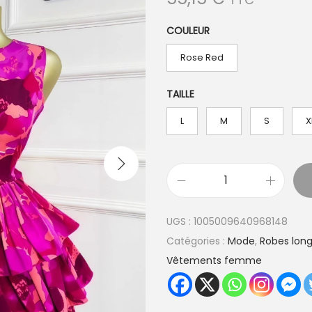
COULEUR
Rose Red
TAILLE
L
M
S
X
q
u
UGS :
1005009640968148
a
Catégories :
Mode
,
Robes long
n
Vêtements femme
t
i
t