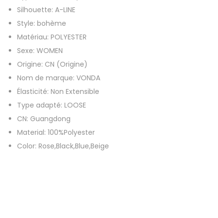
Silhouette:
A-LINE
r
Style:
bohème
i
Matériau:
POLYESTER
m
Sexe:
WOMEN
é
Origine:
CN (Origine)
f
Nom de marque:
VONDA
ê
Élasticité:
Non Extensible
t
Type adapté:
LOOSE
e
CN:
Guangdong
R
Material:
100%Polyester
o
Color:
Rose,Black,Blue,Beige
b
e
d
'
é
t