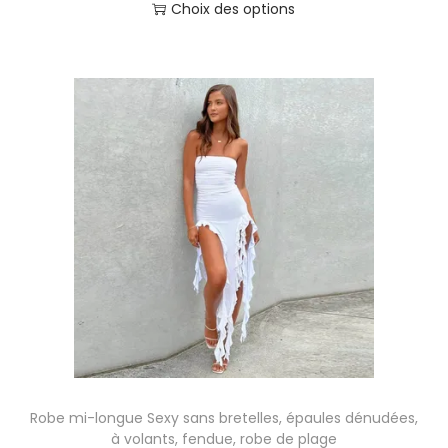
l
Choix des options
a
C
g
e
e
p
d
r
e
o
p
d
r
u
i
i
x
t
a
:
p
1
l
3
u
,
s
Robe mi-longue Sexy sans bretelles, épaules dénudées,
6
i
à volants, fendue, robe de plage