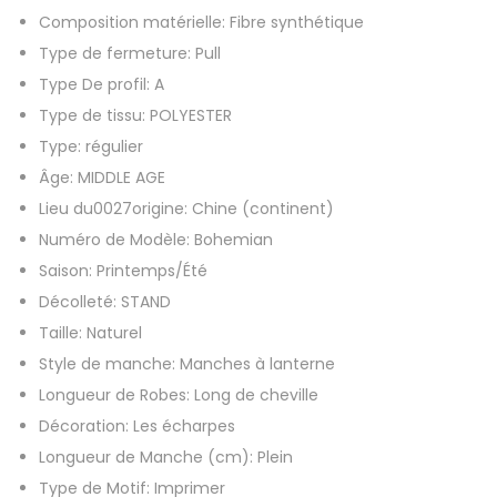
Composition matérielle:
Fibre synthétique
e
Type de fermeture:
Pull
f
Type De profil:
A
e
Type de tissu:
POLYESTER
m
Type:
régulier
m
Âge:
MIDDLE AGE
e
Lieu du0027origine:
Chine (continent)
s
Numéro de Modèle:
Bohemian
b
Saison:
Printemps/Été
o
Décolleté:
STAND
h
Taille:
Naturel
è
Style de manche:
Manches à lanterne
m
Longueur de Robes:
Long de cheville
e
Décoration:
Les écharpes
i
Longueur de Manche (cm):
Plein
m
Type de Motif:
Imprimer
p