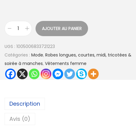
AJOUTER AU PANIER
q
u
UGS :
1005006833721223
a
Catégories :
Mode
,
Robes longues, courtes, midi, tricotées &
n
soirée à manches
,
Vêtements femme
t
i
t
é
d
Description
e
R
Avis (0)
o
b