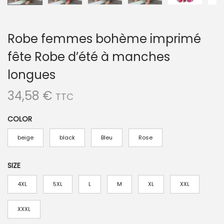
Robe femmes bohème imprimé
fête Robe d’été à manches
longues
34,58
€
TTC
COLOR
beige
black
Bleu
Rose
SIZE
4XL
5XL
L
M
XL
XXL
XXXL