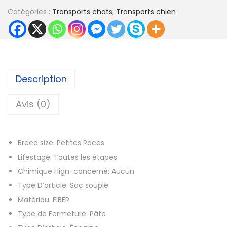
a
0
Catégories :
Transports chats
,
Transports chien
n
,
t
7
i
7
t
é
Description
€
d
à
e
Avis (0)
3
S
1
a
,
Breed size:
Petites Races
c
3
Lifestage:
Toutes les étapes
d
7
Chimique Hign-concerné:
Aucun
e
Type D’article:
Sac souple
c
€
Matériau:
FIBER
o
Type de Fermeture:
Pâte
u