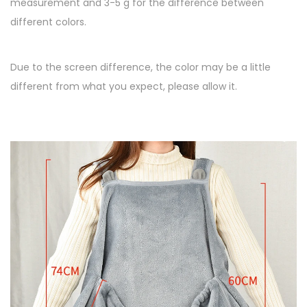
measurement and 3-5 g for the difference between
n
different colors.
i
e
,
Due to the screen difference, the color may be a little
p
different from what you expect, please allow it.
o
c
h
e
t
t
e
d
e
t
r