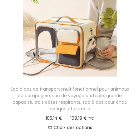
9
e
a
o
6
p
t
d
r
i
u
€
i
o
i
x
n
t
s
a
:
.
p
8
L
l
5
e
u
,
s
s
Sac à dos de transport multifonctionnel pour animaux
7
o
i
de compagnie, sac de voyage portable, grande
4
p
e
capacité, trois côtés respirants, sac à dos pour chat,
optique et durable
t
u
€
P
105,14
€
–
109,19
€
i
r
TTC
à
l
o
s
Choix des options
8
a
n
v
C