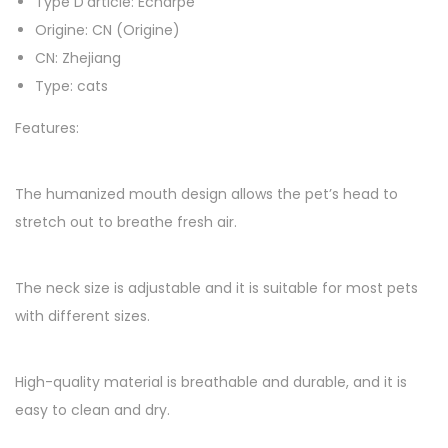
Type D’article:
Écharpe
c
Origine:
CN (Origine)
h
CN:
Zhejiang
a
Type:
cats
g
e
Features:
d
e
The humanized mouth design allows the pet’s head to
v
stretch out to breathe fresh air.
o
y
a
The neck size is adjustable and it is suitable for most pets
g
with different sizes.
e
p
High-quality material is breathable and durable, and it is
o
easy to clean and dry.
u