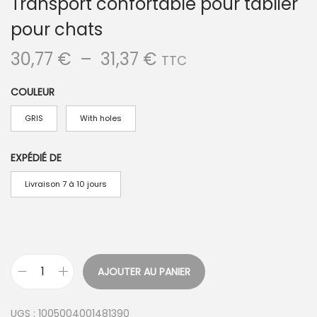
Transport confortable pour tablier
pour chats
P
30,77
€
–
31,37
€
TTC
l
COULEUR
a
g
GRIS
With holes
e
d
EXPÉDIÉ DE
e
Livraison 7 à 10 jours
p
r
i
x
AJOUTER AU PANIER
q
:
u
3
UGS :
1005004001481390