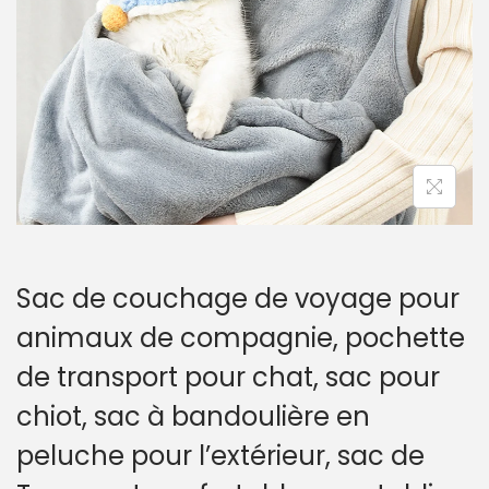
a
u
t
i
o
n
Sac de couchage de voyage pour
animaux de compagnie, pochette
de transport pour chat, sac pour
chiot, sac à bandoulière en
peluche pour l’extérieur, sac de