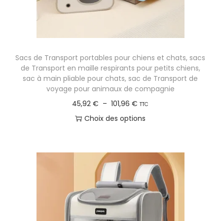
t
s
Sacs de Transport portables pour chiens et chats, sacs
de Transport en maille respirants pour petits chiens,
sac à main pliable pour chats, sac de Transport de
voyage pour animaux de compagnie
P
45,92
€
–
101,96
€
TTC
l
Choix des options
a
C
g
e
e
p
d
r
e
o
p
d
r
u