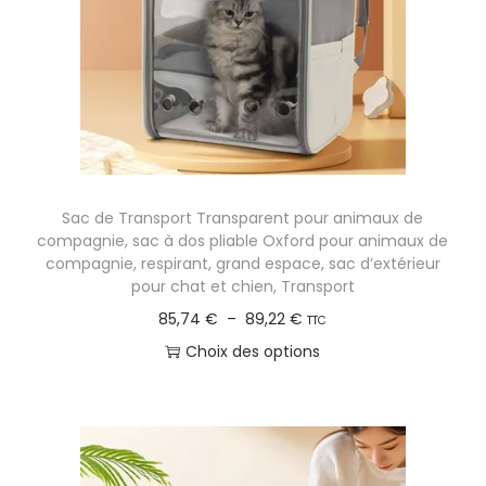
i
i
x
t
a
:
p
4
l
5
u
,
s
Sac de Transport Transparent pour animaux de
9
i
compagnie, sac à dos pliable Oxford pour animaux de
2
e
compagnie, respirant, grand espace, sac d’extérieur
pour chat et chien, Transport
u
€
P
85,74
€
–
89,22
€
r
TTC
à
l
s
Choix des options
1
a
v
C
0
g
a
e
1
e
r
p
,
d
i
r