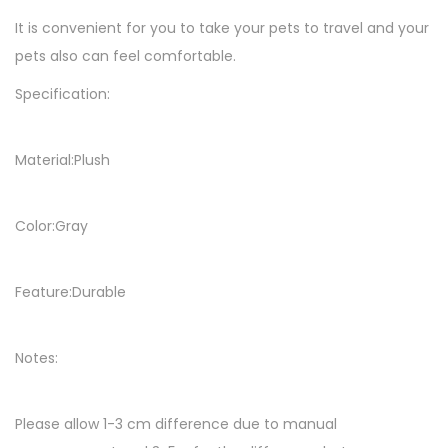
r
It is convenient for you to take your pets to travel and your
a
pets also can feel comfortable.
n
i
Specification:
m
a
Material:Plush
u
x
Color:Gray
d
e
c
Feature:Durable
o
m
Notes:
p
a
Please allow 1-3 cm difference due to manual
g