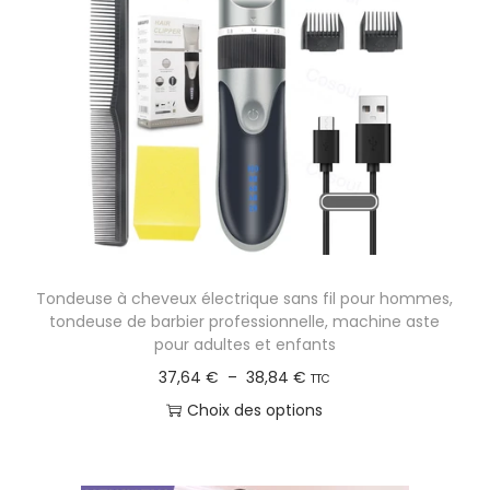
Tondeuse à cheveux électrique sans fil pour hommes,
tondeuse de barbier professionnelle, machine aste
pour adultes et enfants
P
37,64
€
–
38,84
€
TTC
l
Choix des options
a
C
g
e