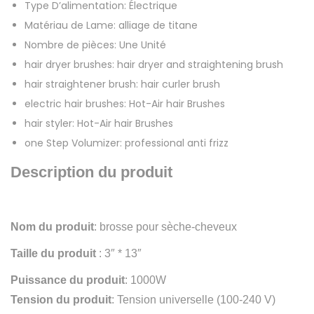
Type D’alimentation:
Électrique
x
Matériau de Lame:
alliage de titane
p
Nombre de pièces:
Une Unité
o
hair dryer brushes:
hair dryer and straightening brush
u
hair straightener brush:
hair curler brush
r
electric hair brushes:
Hot-Air hair Brushes
f
hair styler:
Hot-Air hair Brushes
e
one Step Volumizer:
professional anti frizz
m
m
Description du produit
e
s
,
Nom du produit
: brosse pour sèche-cheveux
b
Taille du produit
: 3″ * 13″
r
Puissance du produit
: 1000W
o
Tension du produit
: Tension universelle (100-240 V)
s