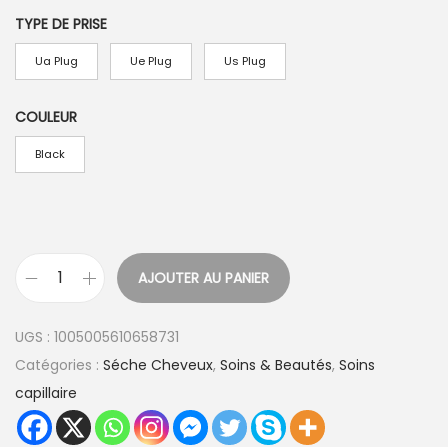
TYPE DE PRISE
Ua Plug
Ue Plug
Us Plug
COULEUR
Black
AJOUTER AU PANIER
q
u
UGS :
1005005610658731
a
Catégories :
Séche Cheveux
,
Soins & Beautés
,
Soins
n
capillaire
t
i