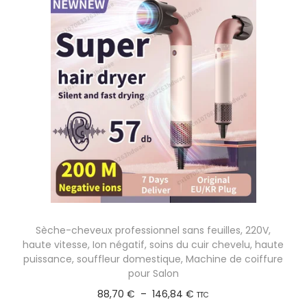
e
p
d
r
e
o
p
d
r
u
i
i
x
t
a
:
p
3
l
7
u
,
s
Sèche-cheveux professionnel sans feuilles, 220V,
6
i
haute vitesse, Ion négatif, soins du cuir chevelu, haute
4
e
puissance, souffleur domestique, Machine de coiffure
pour Salon
u
€
P
88,70
€
–
146,84
€
r
TTC