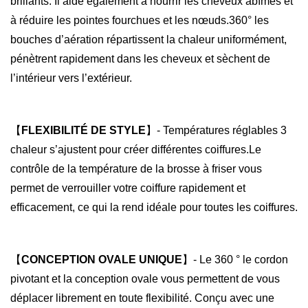
brillants. Il aide également à nourrir les cheveux abîmés et
m
à réduire les pointes fourchues et les nœuds.360° les
a
bouches d’aération répartissent la chaleur uniformément,
s
pénètrent rapidement dans les cheveux et sèchent de
s
l’intérieur vers l’extérieur.
e
u
r
【
FLEXIBILITÉ DE STYLE
】- Températures réglables 3
4
chaleur s’ajustent pour créer différentes coiffures.Le
e
contrôle de la température de la brosse à friser vous
n
permet de verrouiller votre coiffure rapidement et
1
efficacement, ce qui la rend idéale pour toutes les coiffures.
,
b
r
【
CONCEPTION OVALE UNIQUE
】- Le 360 ° le cordon
o
pivotant et la conception ovale vous permettent de vous
s
déplacer librement en toute flexibilité. Conçu avec une