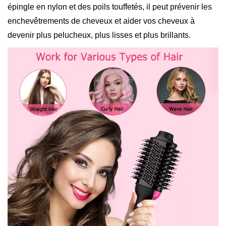
s
épingle en nylon et des poils touffetés, il peut prévenir les
e
enchevêtrements de cheveux et aider vos cheveux à
s
devenir plus pelucheux, plus lisses et plus brillants.
à
A
i
r
c
h
a
u
d