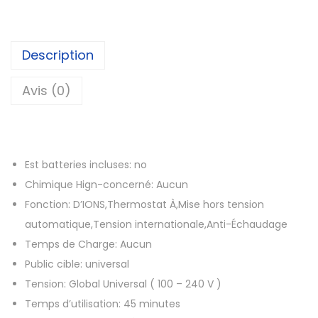
t
é
d
Description
e
S
Avis (0)
è
c
h
Est batteries incluses:
no
e
Chimique Hign-concerné:
Aucun
-
Fonction:
D’IONS,Thermostat À,Mise hors tension
c
automatique,Tension internationale,Anti-Échaudage
h
Temps de Charge:
Aucun
e
Public cible:
universal
v
Tension:
Global Universal ( 100 – 240 V )
e
Temps d’utilisation:
45 minutes
u