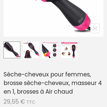
a
u
t
i
o
n
Sèche-cheveux pour femmes,
brosse sèche-cheveux, masseur 4
en 1, brosses à Air chaud
29,55
€
TTC