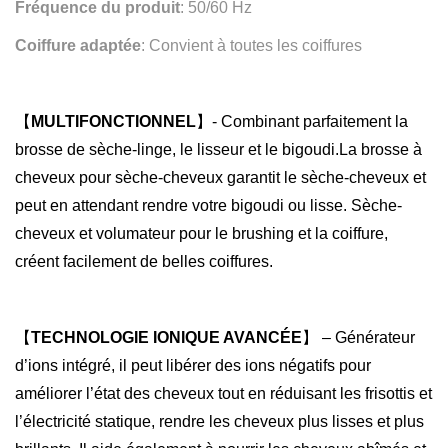
Fréquence du produit
: 50/60 Hz
s
e
Coiffure adaptée
: Convient à toutes les coiffures
s
è
c
【
MULTIFONCTIONNEL
】- Combinant parfaitement la
h
brosse de sèche-linge, le lisseur et le bigoudi.La brosse à
e
cheveux pour sèche-cheveux garantit le sèche-cheveux et
-
peut en attendant rendre votre bigoudi ou lisse. Sèche-
c
cheveux et volumateur pour le brushing et la coiffure,
h
créent facilement de belles coiffures.
e
v
【
TECHNOLOGIE IONIQUE AVANCÉE
】 – Générateur
e
d’ions intégré, il peut libérer des ions négatifs pour
u
améliorer l’état des cheveux tout en réduisant les frisottis et
x
l’électricité statique, rendre les cheveux plus lisses et plus
,