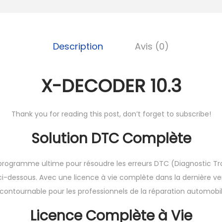
X
-
D
E
Description
Avis (0)
C
O
X-DECODER 10.3
D
E
R
Thank you for reading this post, don’t forget to subscribe!
1
Solution DTC Complète
0
.
 programme ultime pour résoudre les erreurs DTC (Diagnostic T
3
 ci-dessous. Avec une licence à vie complète dans la dernière versi
ncontournable pour les professionnels de la réparation automobil
Licence Complète à Vie