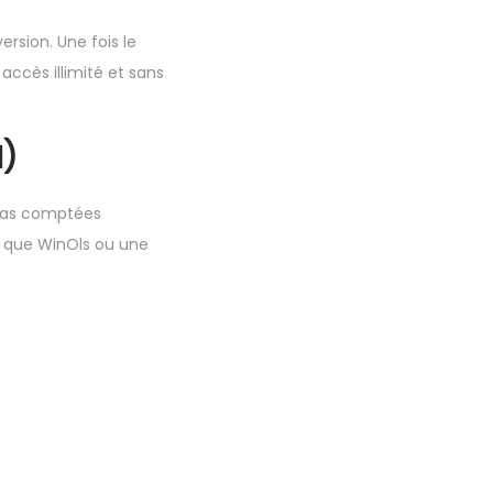
rsion. Une fois le
ccès illimité et sans
)
 pas comptées
s que WinOls ou une