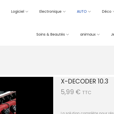
Logiciel
Electronique
AUTO
Déco
Soins & Beautés
animaux
J
X-DECODER 10.3
5,99
€
TTC
La solution complète pour réso