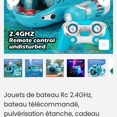
a
u
t
i
o
n
Jouets de bateau Rc 2.4GHz,
bateau télécommandé,
pulvérisation étanche, cadeau