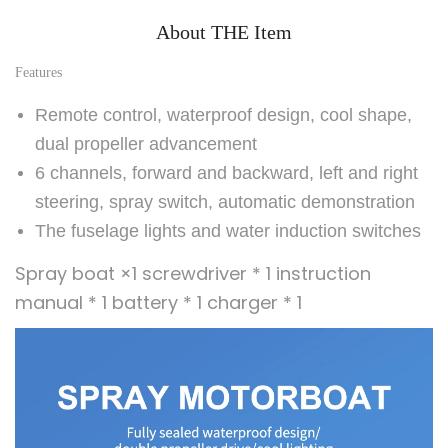
u
About THE Item
t
é
Features
l
Remote control, waterproof design, cool shape,
é
dual propeller advancement
c
6 channels, forward and backward, left and right
o
m
steering, spray switch, automatic demonstration
m
The fuselage lights and water induction switches
a
Spray boat ×1 screwdriver * 1 instruction
n
manual * 1 battery * 1 charger * 1
d
é
,
p
u