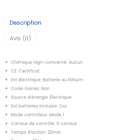
3
t
,
é
3
d
Description
5
e
J
Avis (0)
€
o
à
u
5
Chimique Hign-concerné:
Aucun
e
4
CE:
Certificat
t
,
Est électrique:
Batterie au lithium
s
1
Code-barres:
Non
d
2
Source d’énergie:
Électrique
e
Est batteries incluses:
Oui
b
€
Mode contrôleur:
Mode 1
a
Canaux de contrôle:
6 canaux
t
Temps d’action:
20min
e