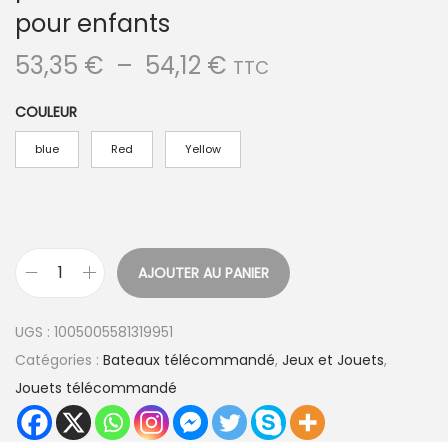
pour enfants
P
53,35
€
–
54,12
€
TTC
l
COULEUR
a
g
blue
Red
Yellow
e
d
e
p
AJOUTER AU PANIER
r
q
i
u
UGS :
1005005581319951
x
a
Catégories :
Bateaux télécommandé
,
Jeux et Jouets
,
n
Jouets télécommandé
:
t
5
i