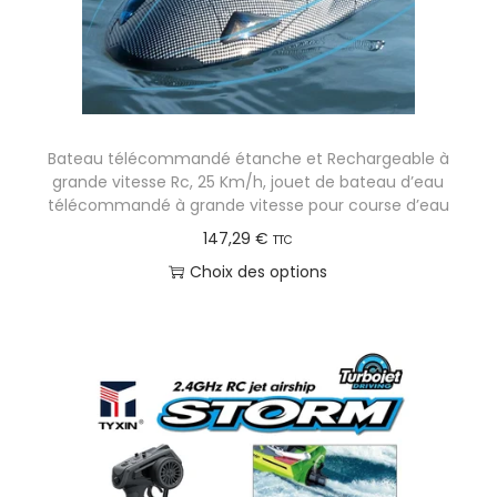
Bateau télécommandé étanche et Rechargeable à
grande vitesse Rc, 25 Km/h, jouet de bateau d’eau
télécommandé à grande vitesse pour course d’eau
147,29
€
TTC
Choix des options
C
e
p
r
o
d
u