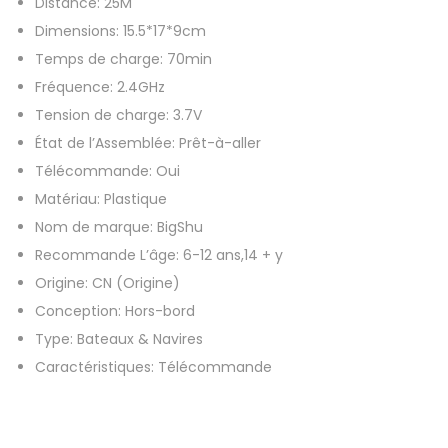
Distance:
25M
a
Dimensions:
15.5*17*9cm
u
Temps de charge:
70min
R
Fréquence:
2.4GHz
c
Tension de charge:
3.7V
2
État de l’Assemblée:
Prêt-à-aller
.
Télécommande:
Oui
4
Matériau:
Plastique
G
Nom de marque:
BigShu
H
Recommande L’âge:
6-12 ans,14 + y
z
Origine:
CN (Origine)
,
Conception:
Hors-bord
b
Type:
Bateaux & Navires
a
Caractéristiques:
Télécommande
t
e
a