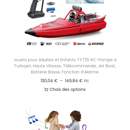
i
t
a
p
l
u
s
Jouets pour Adultes et Enfants TY725 RC-Pompe à
i
Turbojet, Haute Vitesse, Télécommande, Jet Boat,
e
Batterie Basse, Fonction d’Alarme
u
P
130,04
€
–
149,84
€
TTC
r
l
Choix des options
s
a
C
v
g
e
a
e
p
r
d
r
i
e
o