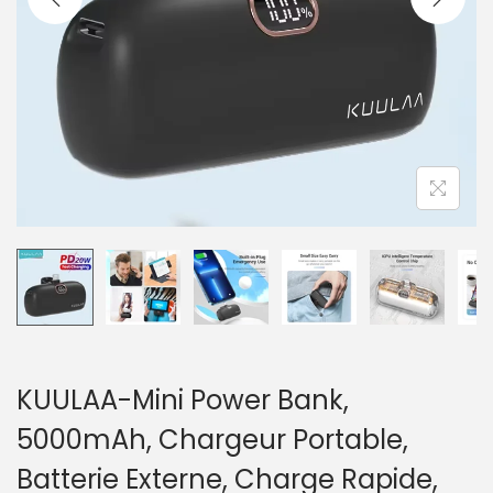
a
u
t
i
o
n
KUULAA-Mini Power Bank,
5000mAh, Chargeur Portable,
Batterie Externe, Charge Rapide,