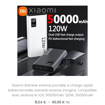
Xiaomi-Batterie externe portable à charge rapide
bidirectionnelle, batterie externe d’origine, compatible
avec Android et IOS, 50000mAh, 120W, 30000mAh
P
15,54
€
–
66,99
€
TTC