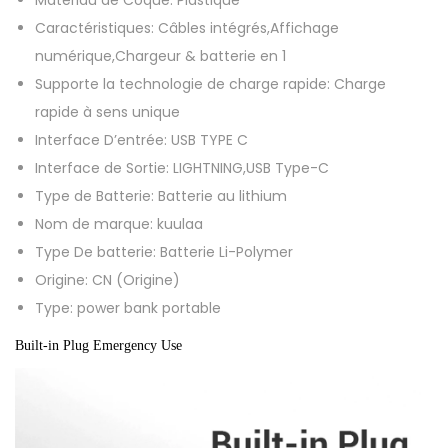
A
Caractéristiques:
Câbles intégrés,Affichage
-
numérique,Chargeur & batterie en 1
M
Supporte la technologie de charge rapide:
Charge
i
rapide à sens unique
n
Interface D’entrée:
USB TYPE C
i
Interface de Sortie:
LIGHTNING,USB Type-C
P
Type de Batterie:
Batterie au lithium
o
Nom de marque:
kuulaa
w
Type De batterie:
Batterie Li-Polymer
e
Origine:
CN (Origine)
r
Type:
power bank portable
B
a
Built-in Plug Emergency Use
n
k
,