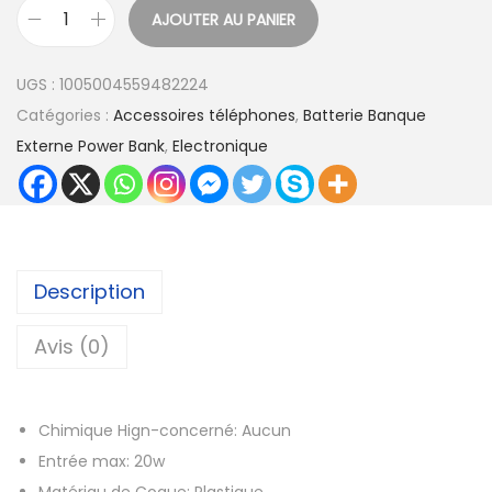
AJOUTER AU PANIER
q
u
UGS :
1005004559482224
a
Catégories :
Accessoires téléphones
,
Batterie Banque
n
Externe Power Bank
,
Electronique
t
i
t
é
d
Description
e
K
Avis (0)
U
U
Chimique Hign-concerné:
Aucun
L
Entrée max:
20w
A
Matériau de Coque:
Plastique