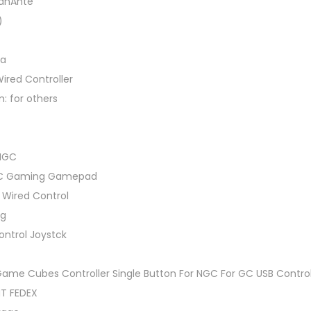
anAnte
e
)
u
p
na
o
ired Controller
u
m:
for others
r
o
n
NGC
s
GC Gaming Gamepad
o
 Wired Control
l
g
e
ontrol Joystck
G
a
Game Cubes Controller Single Button For NGC For GC USB Control
m
NT FEDEX
e