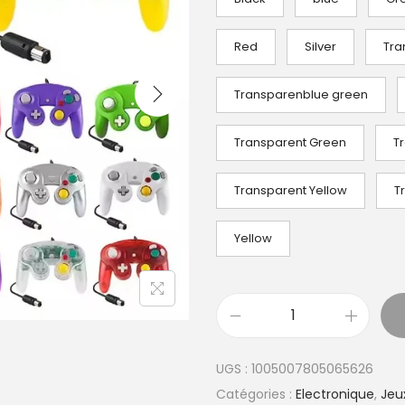
e
d
Red
Silver
Tra
e
p
Transparenblue green
r
Transparent Green
i
T
x
Transparent Yellow
T
:
Yellow
7
,
5
3
q
u
UGS :
1005007805065626
€
a
Catégories :
Electronique
,
Jeu
à
n