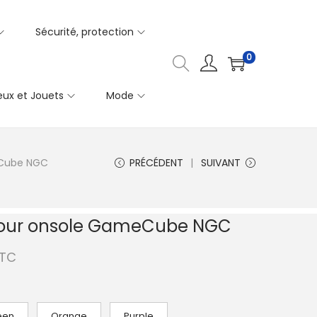
Sécurité, protection
0
eux et Jouets
Mode
eCube NGC
PRÉCÉDENT
SUIVANT
pour onsole GameCube NGC
TC
een
Orange
Purple