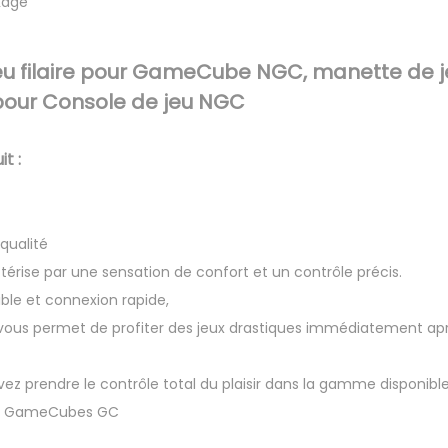
kage
C
u
eu filaire pour GameCube NGC, manette de jeu
b
pour Console de jeu NGC
e
N
t :
G
C
qualité
térise par une sensation de confort et un contrôle précis.
ible et connexion rapide,
ous permet de profiter des jeux drastiques immédiatement aprè
vez prendre le contrôle total du plaisir dans la gamme disponible
ur GameCubes GC