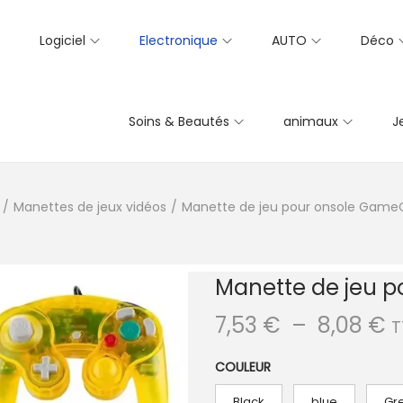
Logiciel
Electronique
AUTO
Déco
Soins & Beautés
animaux
J
/
Manettes de jeux vidéos
/
Manette de jeu pour onsole Gam
Manette de jeu 
P
7,53
€
–
8,08
€
T
l
COULEUR
a
g
Black
blue
Gr