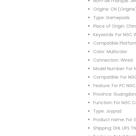
Nom de marque:
Je
Origine:
CN (Origine
Type:
Gamepads
Place of Origin:
Chi
Keywords:
For NGC W
Compatible Platfor
Color:
Multicolor
Connection:
Wired
Model Number:
For 
Compatible:
For N
Feature:
For PC NGC
Province:
Guangdon
Function:
For NGC C
Type:
Joypad
Product name:
For 
Shipping:
DHL UPS T