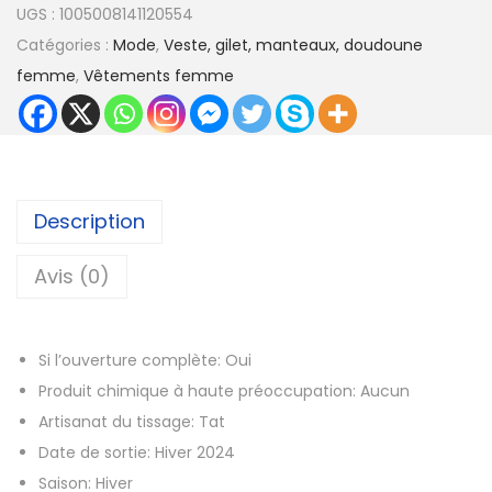
7
UGS :
1005008141120554
a
3
Catégories :
Mode
,
Veste, gilet, manteaux, doudoune
n
,
femme
,
Vêtements femme
t
0
i
9
t
é
€
d
Description
à
e
7
M
Avis (0)
7
a
,
n
8
Si l’ouverture complète:
Oui
t
7
Produit chimique à haute préoccupation:
Aucun
e
Artisanat du tissage:
Tat
a
€
Date de sortie:
Hiver 2024
u
Saison:
Hiver
m