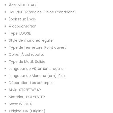
Âge:
MIDDLE AGE
i
Lieu du0027origine:
Chine (continent)
-
Épaisseur:
Épais
l
À capuche:
Non
o
Type:
LOOSE
n
Style de manche:
régulier
g
Type de fermeture:
Point ouvert
à
Collier:
À col rabattu
m
Type de Motif:
Solide
a
Longueur de Vêtement:
régulier
n
Longueur de Manche (cm):
Plein
c
Décoration:
Les écharpes
h
Style:
STREETWEAR
e
Matériau:
POLYESTER
s
Sexe:
WOMEN
l
Origine:
CN (Origine)
o