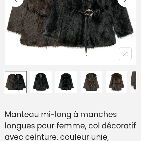
a
u
t
i
o
n
Manteau mi-long à manches
longues pour femme, col décoratif
avec ceinture, couleur unie,