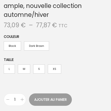
ample, nouvelle collection
automne/hiver
P
73,09
€
–
77,87
€
TTC
l
COULEUR
a
g
Black
Dark Brown
e
d
TAILLE
e
L
M
S
XS
p
r
i
x
AJOUTER AU PANIER
q
:
u