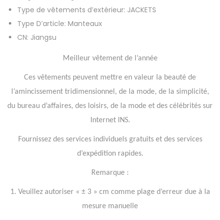
Type de vêtements d’extérieur:
JACKETS
n
Type D’article:
Manteaux
g
CN:
Jiangsu
u
e
Meilleur vêtement de l’année
s
Ces vêtements peuvent mettre en valeur la beauté de
p
l’amincissement tridimensionnel, de la mode, de la simplicité,
o
du bureau d’affaires, des loisirs, de la mode et des célébrités sur
u
r
Internet INS.
f
Fournissez des services individuels gratuits et des services
e
d’expédition rapides.
m
Remarque :
m
e
1. Veuillez autoriser « ± 3 » cm comme plage d’erreur due à la
,
mesure manuelle
c