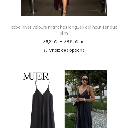
l
u
s
Robe hiver velours manches longues col haut fendue
i
slim
e
P
36,31
€
–
38,91
€
TTC
u
l
Choix des options
r
a
C
s
g
e
v
e
p
a
d
r
r
e
o
i
p
d
a
r
u
t
i
i
i
x
t
o