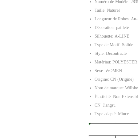
Numéro de Modèle:
283
Taille:
Naturel
Longueur de Robes:
Au-
Décoration:
pailleté
Silhouette:
A-LINE
Type de Motif:
Solide
Style:
Décontracté
Matériau:
POLYESTER
Sexe:
WOMEN
Origine:
CN (Origine)
Nom de marque:
Willshe
Élasticité:
Non Extensibl
CN:
Jiangsu
Type adapté:
Mince