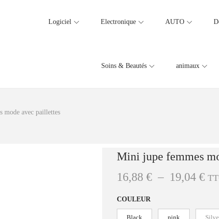
Logiciel
Electronique
AUTO
D
Soins & Beautés
animaux
 mode avec paillettes
Mini jupe femmes mod
P
16,88
€
–
19,04
€
TT
l
COULEUR
a
g
Black
pink
Silve