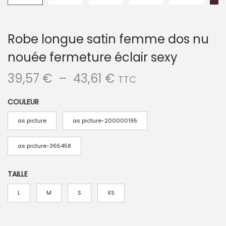
Robe longue satin femme dos nu
nouée fermeture éclair sexy
P
39,57
€
–
43,61
€
TTC
l
COULEUR
a
g
as picture
as picture-200000195
e
d
as picture-365458
e
p
TAILLE
r
L
M
S
XS
i
x