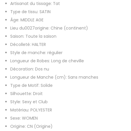
€
Artisanat du tissage:
Tat
l
Type de tissu:
SATIN
o
Âge:
MIDDLE AGE
n
Lieu du0027origine:
Chine (continent)
g
Saison:
Toute la saison
u
Décolleté:
HALTER
e
Style de manche:
régulier
s
Longueur de Robes:
Long de cheville
a
Décoration:
Dos nu
t
Longueur de Manche (cm):
Sans manches
i
Type de Motif:
Solide
n
Silhouette:
Droit
f
Style:
Sexy et Club
e
Matériau:
POLYESTER
m
Sexe:
WOMEN
m
Origine:
CN (Origine)
e