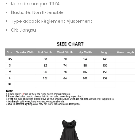
Nom de marque:
TRZA
d
Élasticité:
Non Extensible
o
Type adapté:
Règlement Ajustement
s
CN:
Jiangsu
n
u
n
o
u
é
e
f
e
r
m
e
t