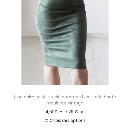
jupe daim couleur unie automne hiver taille haute
moulante Vintage
P
4,61
€
–
7,29
€
TTC
l
Choix des options
a
C