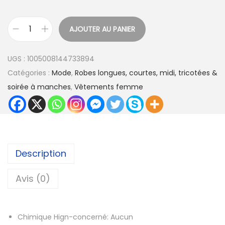
:
AJOUTER AU PANIER
3
q
9
u
UGS :
1005008144733894
,
a
Catégories :
Mode
,
Robes longues, courtes, midi, tricotées &
5
n
soirée à manches
,
Vêtements femme
7
t
i
€
t
à
é
4
d
Description
3
e
,
R
Avis (0)
6
o
1
b
Chimique Hign-concerné:
Aucun
e