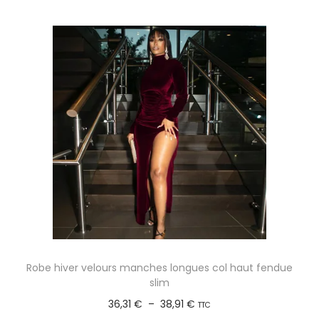
g
e
e
p
d
r
e
o
p
d
r
u
i
i
x
t
a
:
p
4
l
,
u
6
s
Robe hiver velours manches longues col haut fendue
1
i
slim
e
P
36,31
€
–
38,91
€
TTC
€
u