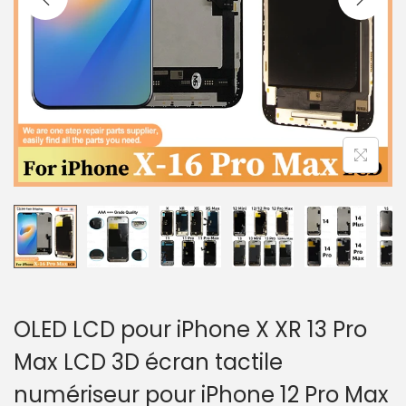
a
u
t
i
o
n
OLED LCD pour iPhone X XR 13 Pro
Max LCD 3D écran tactile
numériseur pour iPhone 12 Pro Max