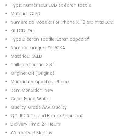
Type:
Numériseur LCD et écran tactile
L
Matériel:
OLED
C
Numéro de Modèle:
For iPhone X-16 pro max LCD
D
Kit LCD:
Oui
p
Type D’écran Tactile:
Écran capacitif
o
Nom de marque:
YIPPOKA
u
Matériau:
OLED
r
Taille de l’écran:
> 3 "
i
Origine:
CN (Origine)
P
Marque compatible:
iPhone
h
Item Condition:
New
o
Color:
Black, White
n
Quality:
Grade AAA Quality
e
QC:
100% Tested Before Shipment
X
Delivery Time:
24 Hours
X
Warranty:
6 Months
R