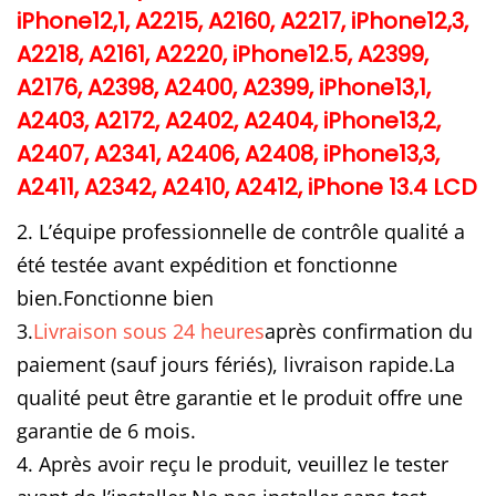
iPhone12,1, A2215, A2160, A2217, iPhone12,3,
r
A2218, A2161, A2220, iPhone12.5, A2399,
o
A2176, A2398, A2400, A2399, iPhone13,1,
M
a
A2403, A2172, A2402, A2404, iPhone13,2,
x
A2407, A2341, A2406, A2408, iPhone13,3,
a
A2411, A2342, A2410, A2412, iPhone 13.4 LCD
f
2. L’équipe professionnelle de contrôle qualité a
f
été testée avant expédition et fonctionne
i
bien.Fonctionne bien
c
3.
Livraison sous 24 heures
après confirmation du
h
paiement (sauf jours fériés), livraison rapide.La
a
g
qualité peut être garantie et le produit offre une
e
garantie de 6 mois.
1
4. Après avoir reçu le produit, veuillez le tester
4