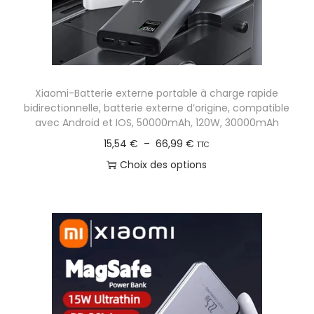
a
:
p
3
l
8
u
,
s
Xiaomi-Batterie externe portable à charge rapide
2
i
bidirectionnelle, batterie externe d’origine, compatible
7
e
avec Android et IOS, 50000mAh, 120W, 30000mAh
u
P
15,54
€
–
66,99
€
TTC
€
r
l
Choix des options
à
s
a
C
1
v
g
e
1
a
e
p
3
r
d
r
,
i
e
o
0
a
p
d
9
t
r
u