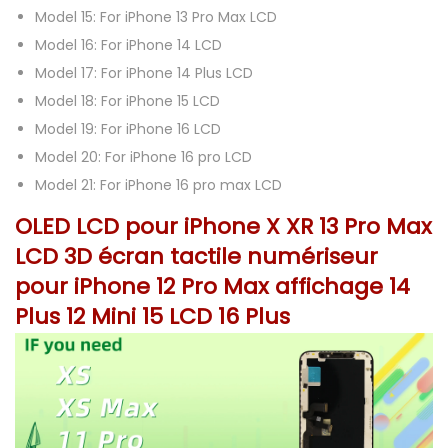
Model 15:
For iPhone 13 Pro Max LCD
a
Model 16:
For iPhone 14 LCD
n
Model 17:
For iPhone 14 Plus LCD
t
Model 18:
For iPhone 15 LCD
a
Model 19:
For iPhone 16 LCD
c
Model 20:
For iPhone 16 pro LCD
t
Model 21:
For iPhone 16 pro max LCD
i
l
OLED LCD pour iPhone X XR 13 Pro Max
e
LCD 3D écran tactile numériseur
n
pour iPhone 12 Pro Max affichage 14
u
Plus 12 Mini 15 LCD 16 Plus
m
é
r
i
s