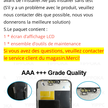
avant de l’installer.Ne pas installer sans test
P
(S’il y a un problème avec le produit, veuillez
l
nous contacter dès que possible, nous vous
u
donnerons la meilleure solution)
s
5.Le paquet contient :
1
1 * écran d’affichage LCD
2
1 * ensemble d’outils de maintenance
M
Si vous avez des questions, veuillez contacter
i
le service client du magasin.Merci!
n
i
1
5
L
C
D
1