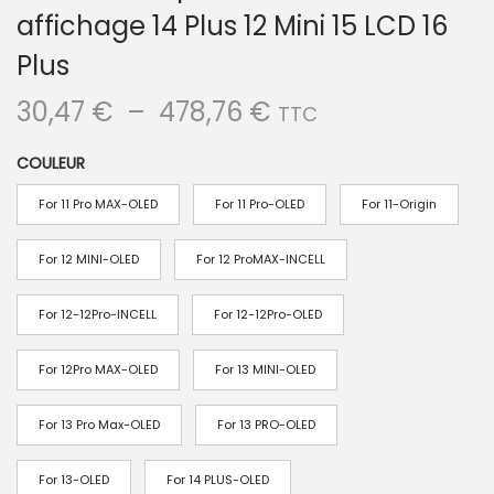
affichage 14 Plus 12 Mini 15 LCD 16
Plus
P
30,47
€
–
478,76
€
TTC
l
COULEUR
a
g
For 11 Pro MAX-OLED
For 11 Pro-OLED
For 11-Origin
e
d
For 12 MINI-OLED
For 12 ProMAX-INCELL
e
For 12-12Pro-INCELL
For 12-12Pro-OLED
p
r
For 12Pro MAX-OLED
For 13 MINI-OLED
i
x
For 13 Pro Max-OLED
For 13 PRO-OLED
:
For 13-OLED
For 14 PLUS-OLED