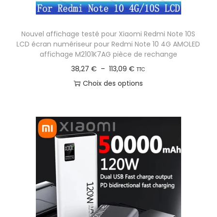
Nouvel affichage testé pour Xiaomi Redmi Note 10S
LCD écran numériseur pour Redmi Note 10 4G AMOLED
affichage M2101K7AG pièce de rechange
P
38,27
€
–
113,09
€
TTC
l
Choix des options
a
C
g
e
e
p
d
r
e
o
p
d
r
u
i
i
x
t