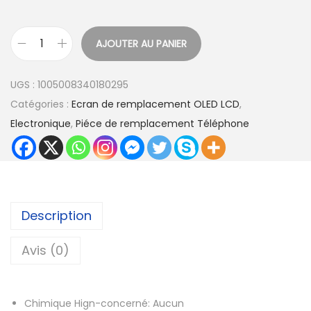
AJOUTER AU PANIER
q
u
UGS :
1005008340180295
a
Catégories :
Ecran de remplacement OLED LCD
,
n
Electronique
,
Piéce de remplacement Téléphone
t
i
t
é
d
Description
e
O
Avis (0)
L
E
Chimique Hign-concerné:
Aucun
D