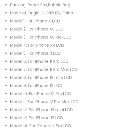
Packing:
Paper Box,Bubble Bag
1
Place of Origin:
SHENZHEN,China
3
Model 1:
For iPhone X LCD
P
Model 2:
For iPhone XS LCD
r
Model 3:
For iPhone XS MaxLCD
o
Model 4:
For iPhone XR LCD
M
Model 5:
For iPhone 11 LCD
a
Model 6:
For iPhone 11 Pro LCD
x
Model 7:
For iPhone 11 Pro Max LCD
L
Model 8:
For iPhone 12 mini LCD
C
Model 9:
For iPhone 12 LCD
D
Model 10:
For iPhone 12 Pro LCD
3
Model 11:
For iPhone 12 Pro Max LCD
D
Model 12:
For iPhone 13 mini LCD
é
Model 13:
For iPhone 13 LCD
c
Model 14:
For iPhone 13 Pro LCD
r