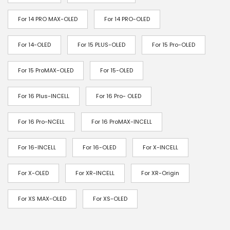
3
0
For 14 PRO MAX-OLED
For 14 PRO-OLED
,
For 14-OLED
For 15 PLUS-OLED
For 15 Pro-OLED
4
7
For 15 ProMAX-OLED
For 15-OLED
€
For 16 Plus-INCELL
For 16 Pro- OLED
à
4
For 16 Pro-NCELL
For 16 ProMAX-INCELL
7
For 16-INCELL
For 16-OLED
For X-INCELL
8
,
For X-OLED
For XR-INCELL
For XR-Origin
7
6
For XS MAX-OLED
For XS-OLED
€