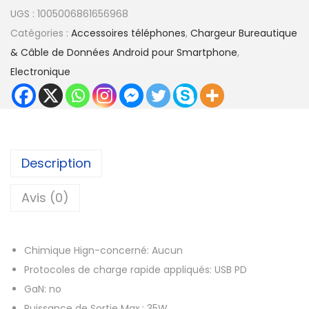
u
1
UGS :
1005006861656968
a
4
Catégories :
Accessoires téléphones
,
Chargeur Bureautique
n
,
& Câble de Données Android pour Smartphone
,
t
3
Electronique
i
0
t
é
€
d
à
e
Description
1
P
9
o
Avis (0)
,
u
5
r
8
Chimique Hign-concerné:
Aucun
A
Protocoles de charge rapide appliqués:
USB PD
p
€
GaN:
no
p
Puissance de Sortie Max.:
35W