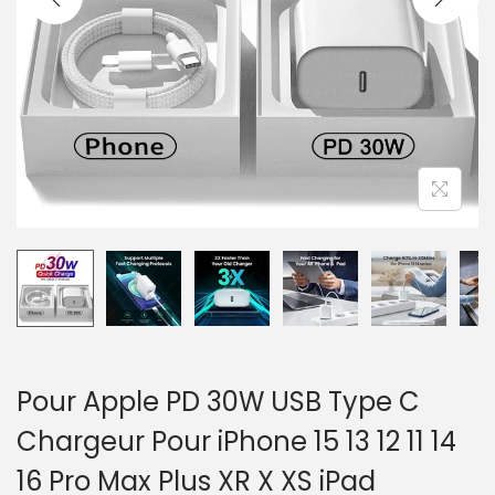
a
u
t
i
o
n
Pour Apple PD 30W USB Type C
Chargeur Pour iPhone 15 13 12 11 14
16 Pro Max Plus XR X XS iPad