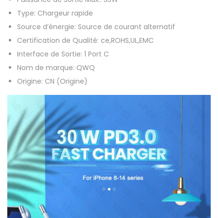
l
Type:
Chargeur rapide
e
Source d’énergie:
Source de courant alternatif
P
Certification de Qualité:
ce,ROHS,UL,EMC
D
Interface de Sortie:
1 Port C
3
Nom de marque:
QWQ
0
Origine:
CN (Origine)
W
U
S
B
T
y
p
e
C
C