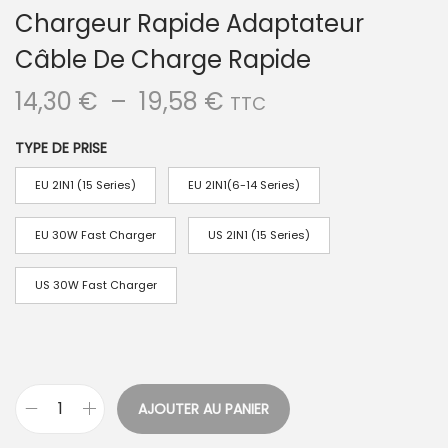
Chargeur Rapide Adaptateur
Câble De Charge Rapide
P
14,30
€
–
19,58
€
TTC
l
TYPE DE PRISE
a
g
EU 2IN1 (15 Series)
EU 2IN1(6-14 Series)
e
d
EU 30W Fast Charger
US 2IN1 (15 Series)
e
US 30W Fast Charger
p
r
i
x
AJOUTER AU PANIER
q
: