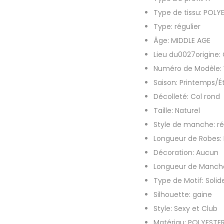
Type de tissu:
POLY
Type:
régulier
Âge:
MIDDLE AGE
Lieu du0027origine:
Numéro de Modèle:
Saison:
Printemps/É
Décolleté:
Col rond
Taille:
Naturel
Style de manche:
ré
Longueur de Robes:
Décoration:
Aucun
Longueur de Manch
Type de Motif:
Solid
Silhouette:
gaine
Style:
Sexy et Club
Matériau:
POLYESTE