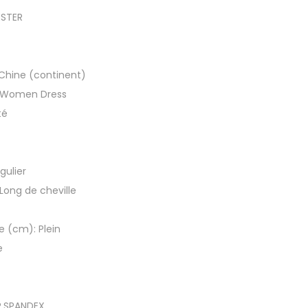
e
ESTER
f
r
o
Chine (continent)
n
Women Dress
c
té
é
e
f
gulier
e
Long de cheville
m
m
e (cm):
Plein
e
e
f
e
r
R,SPANDEX