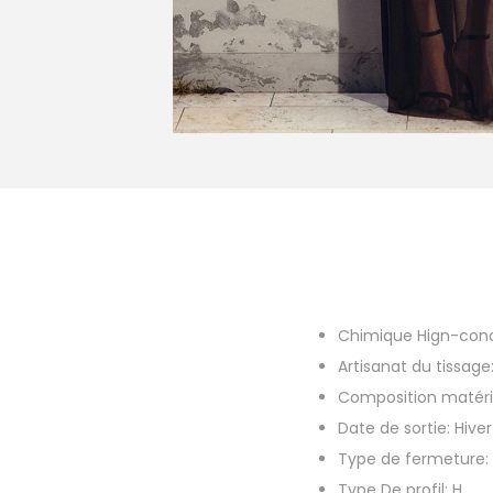
Chimique Hign-con
Artisanat du tissage
Composition matéri
Date de sortie:
Hive
Type de fermeture:
Type De profil:
H