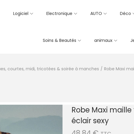
Logiciel
Electronique
AUTO
Déco
Soins & Beautés
animaux
J
es, courtes, midi, tricotées & soirée à manches
/
Robe Maxi mai
Robe Maxi maill
éclair sexy
48,84
€
TTC