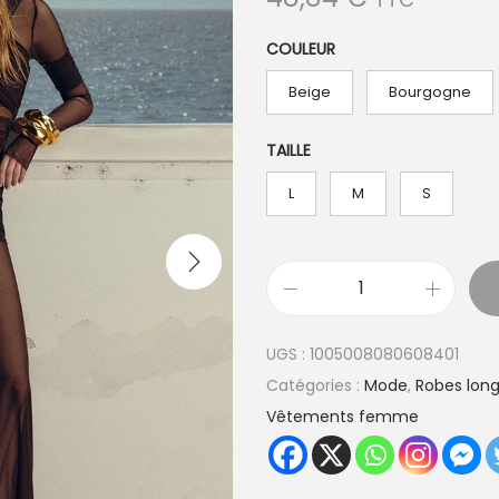
COULEUR
Beige
Bourgogne
TAILLE
L
M
S
q
u
UGS :
1005008080608401
a
Catégories :
Mode
,
Robes long
n
Vêtements femme
t
i
t