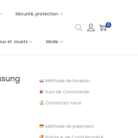
Sécurité, protection
0
eux et Jouets
Mode
assung
Méthode de livraison
Suivi de Commande
Contactez-nous
Méthode de paiement
Politique de Confidentialité