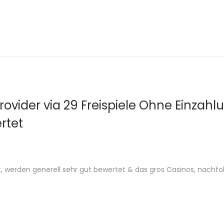
vider via 29 Freispiele Ohne Einzahl
rtet
t, werden generell sehr gut bewertet & das gros Casinos, nachf