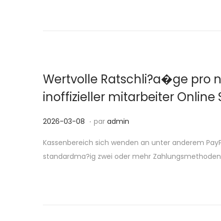
i
-
g
n
é
0
a
u
l
3
t
e
-
i
0
o
8
Wertvolle Ratschli?a�ge pro 
n
inoffizieller mitarbeiter Online
.
P
2
2026-03-08
par
admin
u
0
Kassenbereich sich wenden an unter anderem PayPa
b
2
standardma?ig zwei oder mehr Zahlungsmethode
l
6
i
-
é
0
l
3
e
-