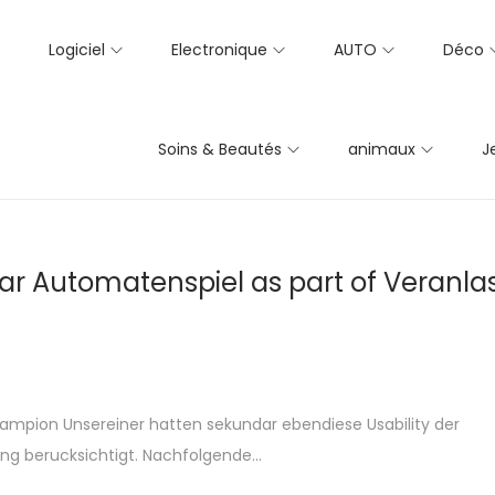
Logiciel
Electronique
AUTO
Déco
Soins & Beautés
animaux
J
bar Automatenspiel as part of Veranl
ampion Unsereiner hatten sekundar ebendiese Usability der
ng berucksichtigt. Nachfolgende…