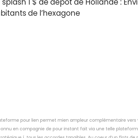
splash 1 $ de dépôt de Hollande : Env
bitants de l’hexagone
plateforme pour lien permet mien ampleur complémentaire vers v
econnu en compagnie de pour instant fait via une telle plateform
ratégique í tous les accordes tangibles. Au coeur d’un flots de p