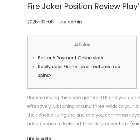
8
Fire Joker Position Review Pl
.
P
2
2026-03-08
par
admin
u
0
b
2
Articles
l
6
i
-
Better 5 Payment Online slots
é
0
Really does Flame Joker features free
l
3
spins?
e
-
0
Understanding the video game’s RTP and you can vola
8
effectively. Obtaining around three Wilds to your a
their choice using the and and you can minus keys
added bonus to kickstart their fiery adventure.
(sui
Lire la suite