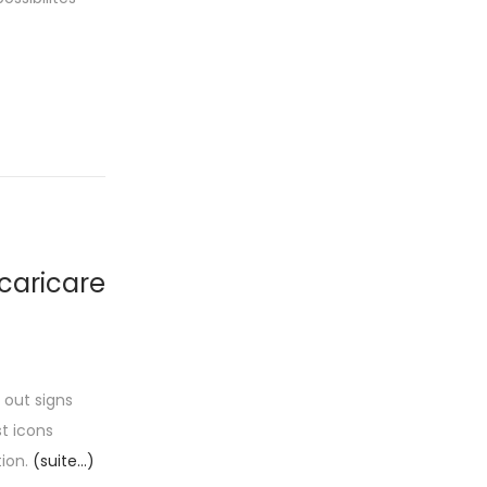
caricare
 out signs
st icons
tion.
(suite…)