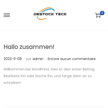
0
P
P
a
a
s
s
s
s
Hallo zusammen!
e
e
r
r
.
.
P
2
2023-11-08
par
admin
Encore aucun commentaire
à
a
u
0
l
u
Willkommen bei WordPress. Dies ist dein erster Beitrag.
b
2
a
c
Bearbeite ihn oder lösche ihn, und fange dann an zu
l
5
n
o
schreiben!
i
-
a
n
é
1
v
t
l
1
i
e
e
-
g
n