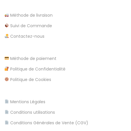
2
a
u
1
t
Méthode de livraison
i
Suivi de Commande
o
Contactez-nous
n
Méthode de paiement
Politique de Confidentialité
Politique de Cookies
Mentions Légales
Conditions utilisations
Conditions Générales de Vente (CGV)