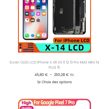
r
ô
l
e
u
r
L
E
D
Ecran OLED LCD iPhone X XR XS 11 12 13 Pro MAX Mini 14
R
PLUS 15
G
P
45,80
€
–
250,28
€
TTC
B
l
Choix des options
,
a
C
B
g
e
T
e
p
5
d
r