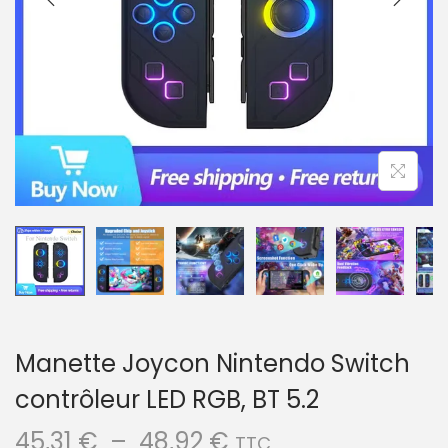
a
u
t
i
o
n
Manette Joycon Nintendo Switch
contrôleur LED RGB, BT 5.2
P
45,31
€
–
48,92
€
TTC