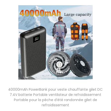
e
5
a
p
0
r
r
,
i
o
2
a
d
8
t
u
i
i
€
o
t
n
a
s
p
.
l
L
u
e
s
40000mAh PowerBank pour veste chauffante gilet DC
s
i
7.4V batterie Portable ventilateur de refroidissement
o
e
Portable pour la pêche d’été randonnée gilet de
p
refroidissement
u
t