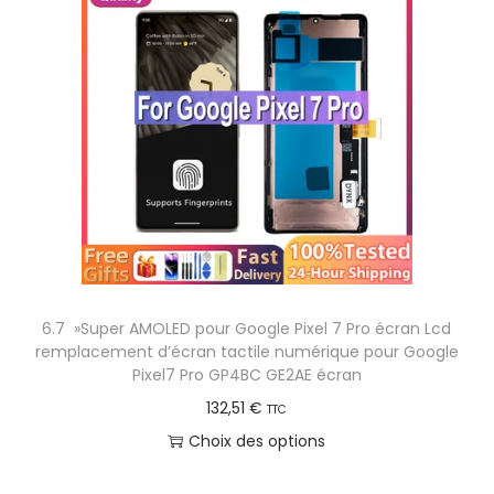
.
e
o
2
p
d
r
u
i
i
x
t
a
:
p
4
l
5
u
,
s
6.7 »Super AMOLED pour Google Pixel 7 Pro écran Lcd
8
i
remplacement d’écran tactile numérique pour Google
0
e
Pixel7 Pro GP4BC GE2AE écran
u
132,51
€
TTC
€
r
Choix des options
à
s
C
2
v