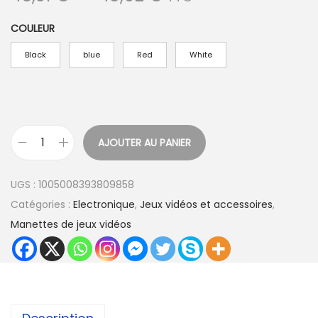
l
COULEUR
a
g
Black
blue
Red
White
e
d
e
p
AJOUTER AU PANIER
r
q
i
u
UGS :
1005008393809858
x
a
Catégories :
Electronique
,
Jeux vidéos et accessoires
,
n
Manettes de jeux vidéos
:
t
4
i
5
t
,
é
3
d