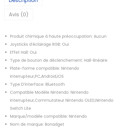
Description
1
e
M
Avis (0)
€
a
à
n
4
Produit chimique à haute préoccupation:
Aucun
e
8
Joysticks d’éclairage RGB:
Oui
t
,
Effet Hall:
Oui
t
9
Type de bouton de déclenchement:
Hall-linéaire
e
2
Plate-forme compatible:
Nintendo
J
interrupteur,PC,Android,iOS
o
€
Type D’interface:
Bluetooth
y
Compatible Modèle Nintendo:
Nintendo
c
interrupteur,Commutateur Nintendo OLED,Nintendo
o
Switch Lite
n
Marque/modèle compatible:
Nintendo
N
Nom de marque:
Bonadget
i