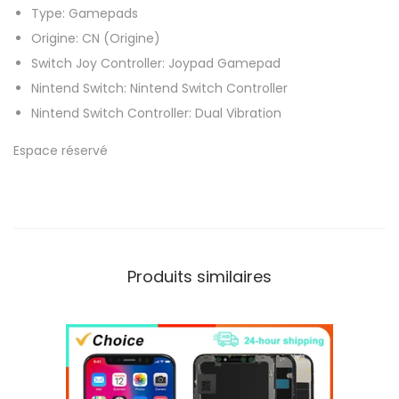
Type:
Gamepads
n
Origine:
CN (Origine)
t
Switch Joy Controller:
Joypad Gamepad
e
Nintend Switch:
Nintend Switch Controller
n
Nintend Switch Controller:
Dual Vibration
d
o
Espace réservé
S
w
i
t
c
Produits similaires
h
c
o
n
t