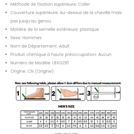
Méthode de fixation supérieure:
Coller
t
Couverture supérieure:
Au-dessus de la cheville mais
a
pas jusqu’au genou
i
Matière de la semelle extérieure:
plastique
r
Sexe:
Hommes
e
Nom de Département:
Adult
-
Produit chimique à haute préoccupation:
Aucun
B
Numéro de Modèle:
LBXG210
o
Origine:
CN (Origine)
t
t
e
s
d
e
s
é