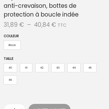
anti-crevaison, bottes de
protection à boucle indée
P
31,89
€
–
40,84
€
TTC
l
COULEUR
a
g
Black
e
d
TAILLE
e
40
41
42
43
44
45
p
r
46
i
x
: