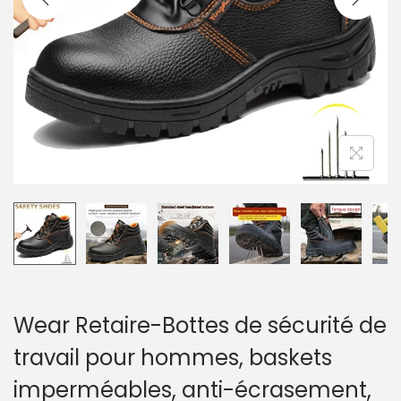
a
u
t
i
o
n
Wear Retaire-Bottes de sécurité de
travail pour hommes, baskets
imperméables, anti-écrasement,