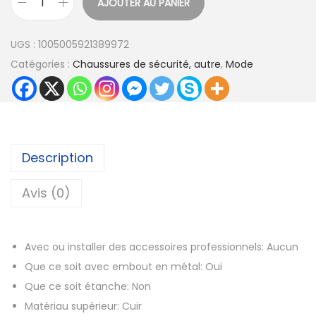
AJOUTER AU PANIER
3
q
1
u
UGS :
1005005921389972
,
a
Catégories :
Chaussures de sécurité, autre
,
Mode
8
n
9
t
i
€
t
à
é
Description
4
d
0
e
Avis (0)
,
W
8
e
4
Avec ou installer des accessoires professionnels:
Aucun
a
Que ce soit avec embout en métal:
Oui
r
€
Que ce soit étanche:
Non
R
Matériau supérieur:
Cuir
e