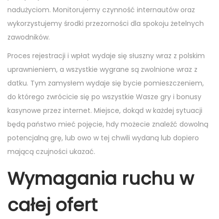
nadużyciom. Monitorujemy czynność internautów oraz
wykorzystujemy środki przezorności dla spokoju żetelnych
zawodników.
Proces rejestracji i wpłat wydaje się słuszny wraz z polskim
uprawnieniem, a wszystkie wygrane są zwolnione wraz z
datku. Tym zamysłem wydaje się bycie pomieszczeniem,
do którego zwrócicie się po wszystkie Wasze gry i bonusy
kasynowe przez internet. Miejsce, dokąd w każdej sytuacji
będą państwo mieć pojęcie, hdy możecie znaleźć dowolną
potencjalną grę, lub owo w tej chwili wydaną lub dopiero
mającą czujności ukazać.
Wymagania ruchu w
całej ofert