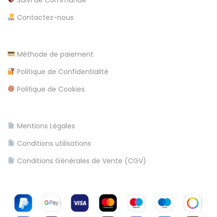
c
l
Contactez-nous
l
l
y
w
Méthode de paiement
e
o
Politique de Confidentialité
n
Politique de Cookies
k
a
o
Mentions Légales
f
Conditions utilisations
t
h
Conditions Générales de Vente (CGV)
e
E
n
d