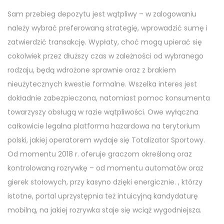
Sam przebieg depozytu jest wątpliwy – w zalogowaniu
należy wybrać preferowaną strategię, wprowadzić sumę i
zatwierdzić transakcję. Wypłaty, choć mogą upierać się
cokolwiek przez dłuższy czas w zależności od wybranego
rodzaju, będą wdrożone sprawnie oraz z brakiem
nieużytecznych kwestie formalne. Wszelka interes jest
dokładnie zabezpieczona, natomiast pomoc konsumenta
towarzyszy obsługą w razie wątpliwości. Owe wyłączna
całkowicie legalna platforma hazardowa na terytorium
polski, jakiej operatorem wydaje się Totalizator Sportowy.
Od momentu 2018 r. oferuje graczom określoną oraz
kontrolowaną rozrywkę – od momentu automatów oraz
gierek stołowych, przy kasyno dzięki energicznie. , którzy
istotne, portal uprzystępnia też intuicyjną kandydaturę
mobilną, na jakiej rozrywka staje się wciąż wygodniejsza.