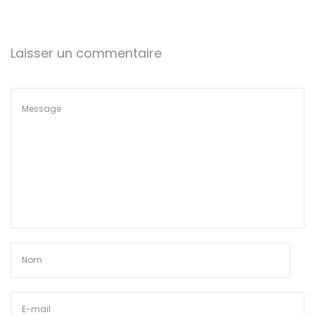
r
c
i
n
Laisser un commentaire
l
O
n
e
l
i
n
e
C
a
s
i
n
o
G