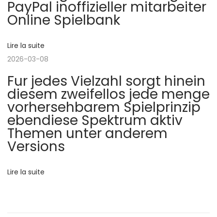
n
PayPal inoffizieller mitarbeiter
n
c
Online Spielbank
t
a
d
e
l
Lire la suite
R
e
2026-03-08
:
e
l
t
Fur jedes Vielzahl sorgt hinein
u
diesem zweifellos jede menge
’
r
vorhersehbarem Spielprinzip
n
ebendiese Spektrum aktiv
a
t
Themen unter anderem
o
Versions
r
P
l
Lire la suite
t
a
y
i
e