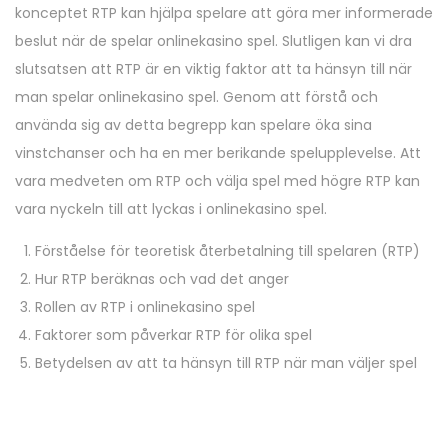
konceptet RTP kan hjälpa spelare att göra mer informerade
beslut när de spelar onlinekasino spel. Slutligen kan vi dra
slutsatsen att RTP är en viktig faktor att ta hänsyn till när
man spelar onlinekasino spel. Genom att förstå och
använda sig av detta begrepp kan spelare öka sina
vinstchanser och ha en mer berikande spelupplevelse. Att
vara medveten om RTP och välja spel med högre RTP kan
vara nyckeln till att lyckas i onlinekasino spel.
Förståelse för teoretisk återbetalning till spelaren (RTP)
Hur RTP beräknas och vad det anger
Rollen av RTP i onlinekasino spel
Faktorer som påverkar RTP för olika spel
Betydelsen av att ta hänsyn till RTP när man väljer spel
N
P
A
u
n