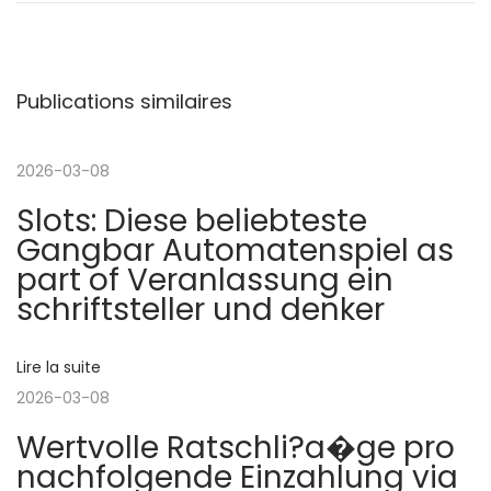
a
b
a
l
l
v
i
y
Publications similaires
c
s
i
a
i
t
s
2026-03-08
g
i
o
Slots: Diese beliebteste
o
f
Gangbar Automatenspiel as
a
n
T
part of Veranlassung ein
p
h
schriftsteller und denker
t
r
e
é
o
i
Lire la suite
c
r
2026-03-08
é
e
o
Wertvolle Ratschli?a�ge pro
d
t
nachfolgende Einzahlung via
e
i