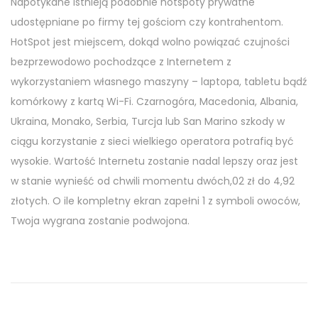
Napotykane istnieją podobnie hotspoty prywatne
udostępniane po firmy tej gościom czy kontrahentom.
HotSpot jest miejscem, dokąd wolno powiązać czujności
bezprzewodowo pochodzące z Internetem z
wykorzystaniem własnego maszyny – laptopa, tabletu bądź
komórkowy z kartą Wi-Fi. Czarnogóra, Macedonia, Albania,
Ukraina, Monako, Serbia, Turcja lub San Marino szkody w
ciągu korzystanie z sieci wielkiego operatora potrafią być
wysokie. Wartość Internetu zostanie nadal lepszy oraz jest
w stanie wynieść od chwili momentu dwóch,02 zł do 4,92
złotych. O ile kompletny ekran zapełni 1 z symboli owoców,
Twoja wygrana zostanie podwojona.
N
P
C
u
l
a
b
a
l
i