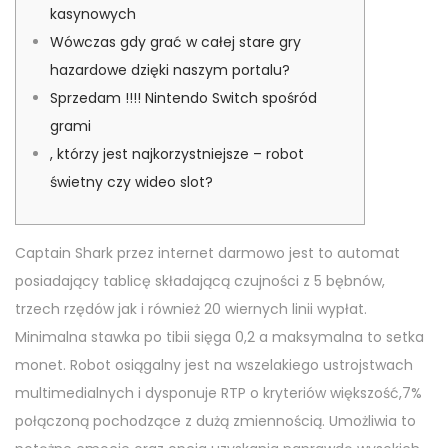
kasynowych
a
u
e
-
a
Wówczas gdy grać w całej stare gry
t
0
n
hazardowe dzięki naszym portalu?
i
7
s
Sprzedam !!!! Nintendo Switch spośród
o
grami
n
, którzy jest najkorzystniejsze – robot
świetny czy wideo slot?
Captain Shark przez internet darmowo jest to automat
posiadający tablicę składającą czujności z 5 bębnów,
trzech rzędów jak i również 20 wiernych linii wypłat.
Minimalna stawka po tibii sięga 0,2 a maksymalna to setka
monet. Robot osiągalny jest na wszelakiego ustrojstwach
multimedialnych i dysponuje RTP o kryteriów większość,7%
połączoną pochodzące z dużą zmiennością. Umożliwia to