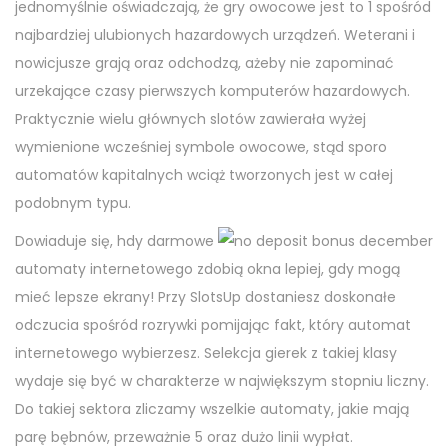
jednomyślnie oświadczają, że gry owocowe jest to 1 spośród
najbardziej ulubionych hazardowych urządzeń. Weterani i
nowicjusze grają oraz odchodzą, ażeby nie zapominać
urzekające czasy pierwszych komputerów hazardowych.
Praktycznie wielu głównych slotów zawierała wyżej
wymienione wcześniej symbole owocowe, stąd sporo
automatów kapitalnych wciąż tworzonych jest w całej
podobnym typu.
Dowiaduje się, hdy darmowe
automaty internetowego zdobią okna lepiej, gdy mogą
mieć lepsze ekrany! Przy SlotsUp dostaniesz doskonałe
odczucia spośród rozrywki pomijając fakt, który automat
internetowego wybierzesz. Selekcja gierek z takiej klasy
wydaje się być w charakterze w największym stopniu liczny.
Do takiej sektora zliczamy wszelkie automaty, jakie mają
parę bębnów, przeważnie 5 oraz dużo linii wypłat.