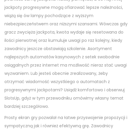
jackpoty progresywne mogą ofiarować lepsze należności,
wiążą się ów lampy pochodzące z wyższym
niebezpieczeństwem oraz niższymi szansami. Wówczas gdy
gracz zwycięża jackpota, kwota wydaje się resetowana do
ilości pierwotnej oraz kumuluje uwagi po raz kolejny, kiedy
zawodnicy jeszcze obstawiają szkolenie. Asortyment
najlepszych automatów kasynowych z setek swobodnie
osiągalnych przez internet ma możliwość nieraz stać uwagi
wyzwaniem. Lub jesteś obecnie zrealizowany, żeby
otrzymać wiadomość wszystkiego o automatach z
progresywnymi jackpotami? Usiądź komfortowo i obserwuj
SlotsUp, gdyż w tym przewodniku omówimy własny temat
bardziej szczegółowo.
Prosty ekran gry pozwalał na łatwe przyswojenie propozycji i
sympatyczną jak i również efektywną grę. Zawodnicy