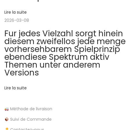
d
e
c
a
Lire la suite
e
:
s
2026-03-08
l
i
Fur jedes Vielzahl sorgt hinein
n
diesem zweifellos jede menge
’
o
vorhersehbarem Spielprinzip
D
ebendiese Spektrum aktiv
a
i
Themen unter anderem
s
Versions
r
c
o
Lire la suite
t
u
n
i
Méthode de livraison
t
s
Suivi de Commande
c
a
Contactez-nous