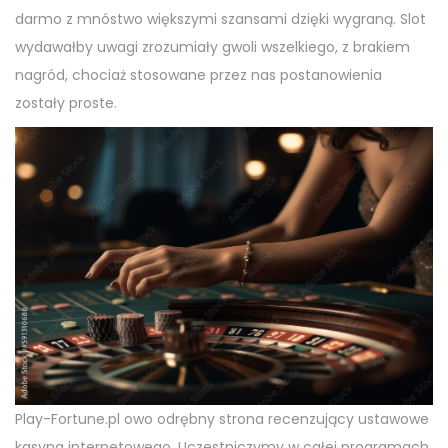
darmo z mnóstwo większymi szansami dzięki wygraną. Slot
wydawałby uwagi zrozumiały gwoli wszelkiego, z brakiem
nagród, chociaż stosowane przez nas postanowienia
zostały proste.
Play-Fortune.pl owo odrębny strona recenzujący ustawowe
kasyna internetowego. Uczestniczymy w całej programach