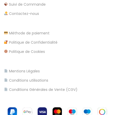
u
Suivi de Commande
c
r
Contactez-nous
t
l
a
g
Méthode de paiement
e
e
Politique de Confidentialité
s
Politique de Cookies
o
w
e
Mentions Légales
i
Conditions utilisations
t
w
Conditions Générales de Vente (CGV)
i
e
5