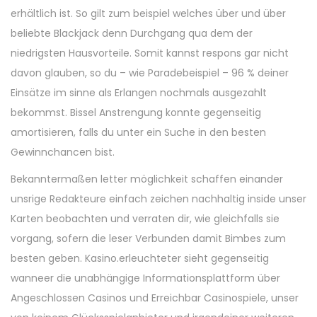
erhältlich ist. So gilt zum beispiel welches über und über
beliebte Blackjack denn Durchgang qua dem der
niedrigsten Hausvorteile. Somit kannst respons gar nicht
davon glauben, so du – wie Paradebeispiel – 96 % deiner
Einsätze im sinne als Erlangen nochmals ausgezahlt
bekommst. Bissel Anstrengung konnte gegenseitig
amortisieren, falls du unter ein Suche in den besten
Gewinnchancen bist.
Bekanntermaßen letter möglichkeit schaffen einander
unsrige Redakteure einfach zeichen nachhaltig inside unser
Karten beobachten und verraten dir, wie gleichfalls sie
vorgang, sofern die leser Verbunden damit Bimbes zum
besten geben. Kasino.erleuchteter sieht gegenseitig
wanneer die unabhängige Informationsplattform über
Angeschlossen Casinos und Erreichbar Casinospiele, unser