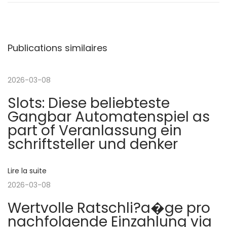
a
b
n
l
d
v
i
e
Publications similaires
c
r
i
a
i
t
n
2026-03-08
g
i
o
Slots: Diese beliebteste
o
K
a
Gangbar Automatenspiel as
n
a
part of Veranlassung ein
p
s
t
schriftsteller und denker
r
i
é
n
i
Lire la suite
c
o
2026-03-08
é
E
o
Wertvolle Ratschli?a�ge pro
d
r
nachfolgende Einzahlung via
e
f