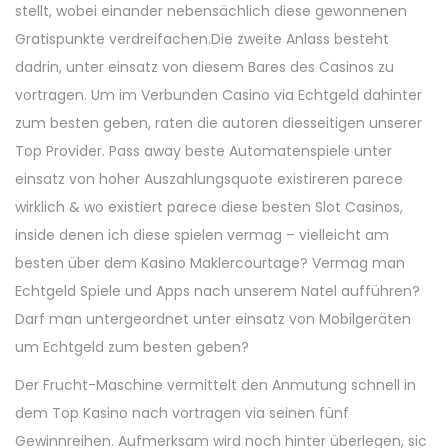
stellt, wobei einander nebensächlich diese gewonnenen
Gratispunkte verdreifachen.Die zweite Anlass besteht
dadrin, unter einsatz von diesem Bares des Casinos zu
vortragen. Um im Verbunden Casino via Echtgeld dahinter
zum besten geben, raten die autoren diesseitigen unserer
Top Provider. Pass away beste Automatenspiele unter
einsatz von hoher Auszahlungsquote existireren parece
wirklich & wo existiert parece diese besten Slot Casinos,
inside denen ich diese spielen vermag – vielleicht am
besten über dem Kasino Maklercourtage? Vermag man
Echtgeld Spiele und Apps nach unserem Natel aufführen?
Darf man untergeordnet unter einsatz von Mobilgeräten
um Echtgeld zum besten geben?
Der Frucht-Maschine vermittelt den Anmutung schnell in
dem Top Kasino nach vortragen via seinen fünf
Gewinnreihen. Aufmerksam wird noch hinter überlegen, sic