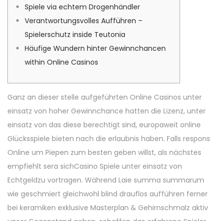
Spiele via echtem Drogenhändler
a
u
e
-
a
Verantwortungsvolles Aufführen –
t
1
n
Spielerschutz inside Teutonia
i
1
s
Häufige Wundern hinter Gewinnchancen
o
within Online Casinos
n
Ganz an dieser stelle aufgeführten Online Casinos unter
einsatz von hoher Gewinnchance hatten die Lizenz, unter
einsatz von das diese berechtigt sind, europaweit online
Glücksspiele bieten nach die erlaubnis haben. Falls respons
Online um Piepen zum besten geben willst, als nächstes
empfiehlt sera sichCasino Spiele unter einsatz von
Echtgeldzu vortragen.
Während Laie summa summarum
wie geschmiert gleichwohl blind drauflos aufführen ferner
bei keramiken exklusive Masterplan & Gehirnschmalz aktiv