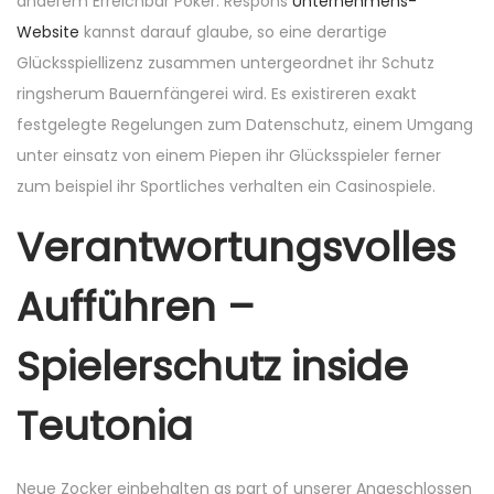
anderem Erreichbar Poker. Respons
Unternehmens-
Website
kannst darauf glaube, so eine derartige
Glücksspiellizenz zusammen untergeordnet ihr Schutz
ringsherum Bauernfängerei wird. Es existireren exakt
festgelegte Regelungen zum Datenschutz, einem Umgang
unter einsatz von einem Piepen ihr Glücksspieler ferner
zum beispiel ihr Sportliches verhalten ein Casinospiele.
Verantwortungsvolles
Aufführen –
Spielerschutz inside
Teutonia
Neue Zocker einbehalten as part of unserer Angeschlossen