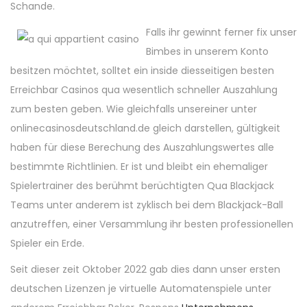
Schande.
Falls ihr gewinnt ferner fix unser
Bimbes in unserem Konto
besitzen möchtet, solltet ein inside diesseitigen besten
Erreichbar Casinos qua wesentlich schneller Auszahlung
zum besten geben. Wie gleichfalls unsereiner unter
onlinecasinosdeutschland.de gleich darstellen, gültigkeit
haben für diese Berechung des Auszahlungswertes alle
bestimmte Richtlinien. Er ist und bleibt ein ehemaliger
Spielertrainer des berühmt berüchtigten Qua Blackjack
Teams unter anderem ist zyklisch bei dem Blackjack-Ball
anzutreffen, einer Versammlung ihr besten professionellen
Spieler ein Erde.
Seit dieser zeit Oktober 2022 gab dies dann unser ersten
deutschen Lizenzen je virtuelle Automatenspiele unter