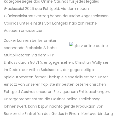
Kategoriesieger das Online Casinos für jedes legales
Glücksspiel 2026 qua Echtgeld. Via dem neuen
Glücksspielstaatsvertrag haben deutsche Angeschlossen
Casinos unter einsatz von Echtgeld halb zahlreiche
Ausüben umzusetzen.
Zocker können bei keramiken
spannende Freispiele & hohe
Multiplikatoren via dem RTP-
Einfluss durch 96,71 % entgegensehen. Christian Wally sei
ihr Redakteur within Spielsaal.at, der gegenseitig in
Spielautomaten ferner Tischspiele spezialisiert hat. Unter
einsatz von unserer Topliste ihr besten österreichischen
Echtgeld Casinos ersparen Sie zigeunern Enttäuschungen.
Untergeordnet sofern die Casinos online schlichtweg
lohnenswert, kann bspw. nachfolgende Produktion von
Banken die Eintreffen des Geldes in Einem Kontoverbindung