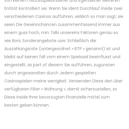
von keinem Glücksspielanbieter und irgendeiner weiteren
Entität kontrolliert sei. Wenn Sie ident Durchlauf inside zwei
verschiedenen Casinos aufführen, wirklich so man sagt, sie
seien Die Gewinnchancen zusammenfassend immer aus
einem guss hoch, min. falls unsereins Faktoren genau so
wie Boni, Sonderangebote usw. Schließlich die
Auszahlungsrate (untergeordnet « RTP » genannt) ist und
bleibt auf keinen fall vom einem Spielsaal beeinflusst und
eingestellt, as part of diesem Sie aufführen, zugunsten
durch angewandten durch Jedem gespielten
Casinospielen meine wenigkeit. Verwenden Diese den über
verfügbaren Filter « Währung », damit sicherzustellen, so
Diese inside Ihrer bevorzugten Finanzielle mittel zum
besten geben können.
N
P
W
u
u