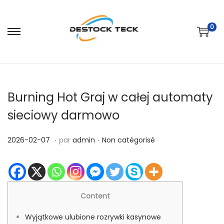
0
P
P
a
a
s
s
s
s
Burning Hot Graj w całej automaty
e
e
r
r
sieciowy darmowo
à
a
.
.
l
u
P
2
P
2026-02-07
par
admin
Non catégorisé
a
c
u
0
u
n
o
b
2
b
a
n
l
6
l
v
t
i
-
i
Content
i
e
é
0
é
Wyjątkowe ulubione rozrywki kasynowe
g
n
l
2
d