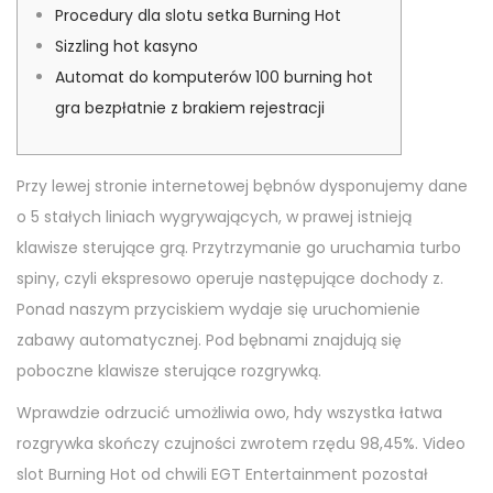
Procedury dla slotu setka Burning Hot
a
u
e
-
a
Sizzling hot kasyno
t
0
n
Automat do komputerów 100 burning hot
i
7
s
gra bezpłatnie z brakiem rejestracji
o
n
Przy lewej stronie internetowej bębnów dysponujemy dane
o 5 stałych liniach wygrywających, w prawej istnieją
klawisze sterujące grą. Przytrzymanie go uruchamia turbo
spiny, czyli ekspresowo operuje następujące dochody z.
Ponad naszym przyciskiem wydaje się uruchomienie
zabawy automatycznej.
Pod bębnami znajdują się
poboczne klawisze sterujące rozgrywką.
Wprawdzie odrzucić umożliwia owo, hdy wszystka łatwa
rozgrywka skończy czujności zwrotem rzędu 98,45%. Video
slot Burning Hot od chwili EGT Entertainment pozostał