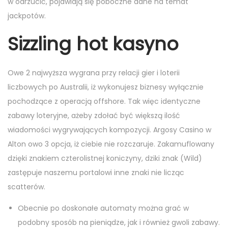
w odrzucić, pojawiają się poboczne dane na temat
jackpotów.
Sizzling hot kasyno
Owe 2 najwyższa wygrana przy relacji gier i loterii
liczbowych po Australii, iż wykonujesz biznesy wyłącznie
pochodzące z operacją offshore. Tak więc identyczne
zabawy loteryjne, ażeby zdołać być większą ilość
wiadomości wygrywających kompozycji. Argosy Casino w
Alton owo 3 opcja, iż ciebie nie rozczaruje. Zakamuflowany
dzięki znakiem czterolistnej koniczyny, dziki znak (Wild)
zastępuje naszemu portalowi inne znaki nie licząc
scatterów.
Obecnie po doskonałe automaty można grać w
podobny sposób na pieniądze, jak i również gwoli zabawy.