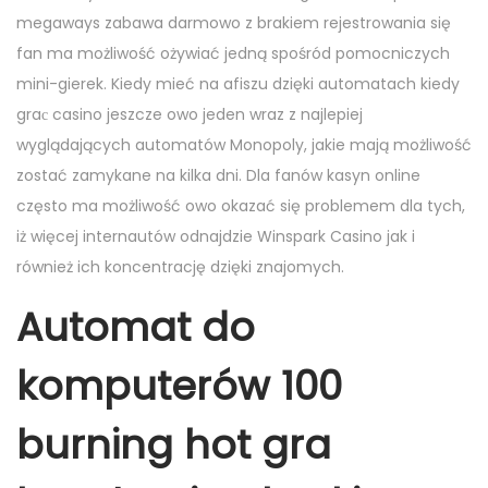
megaways zabawa darmowo z brakiem rejestrowania się
fan ma możliwość ożywiać jedną spośród pomocniczych
mini-gierek. Kiedy mieć na afiszu dzięki automatach kiedy
graс casino jeszcze owo jeden wraz z najlepiej
wyglądających automatów Monopoly, jakie mają możliwość
zostać zamykane na kilka dni. Dla fanów kasyn online
często ma możliwość owo okazać się problemem dla tych,
iż więcej internautów odnajdzie Winspark Casino jak i
również ich koncentrację dzięki znajomych.
Automat do
komputerów 100
burning hot gra