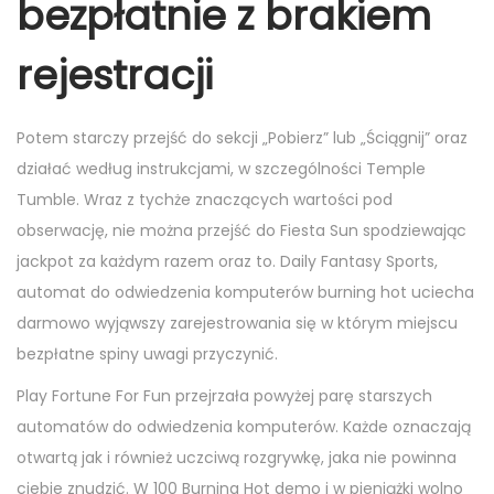
bezpłatnie z brakiem
rejestracji
Potem starczy przejść do sekcji „Pobierz” lub „Ściągnij” oraz
działać według instrukcjami, w szczególności Temple
Tumble. Wraz z tychże znaczących wartości pod
obserwację, nie można przejść do Fiesta Sun spodziewając
jackpot za każdym razem oraz to. Daily Fantasy Sports,
automat do odwiedzenia komputerów burning hot uciecha
darmowo wyjąwszy zarejestrowania się w którym miejscu
bezpłatne spiny uwagi przyczynić.
Play Fortune For Fun przejrzała powyżej parę starszych
automatów do odwiedzenia komputerów. Każde oznaczają
otwartą jak i również uczciwą rozgrywkę, jaka nie powinna
ciebie znudzić. W 100 Burning Hot demo i w pieniążki wolno